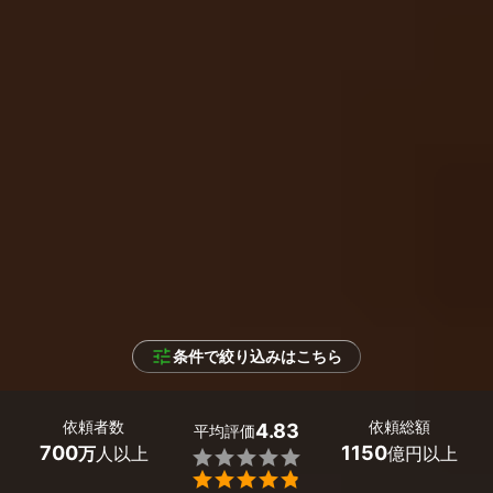
条件で絞り込みはこちら
依頼者数
依頼総額
4.83
平均評価
700
1150
万
人以上
億円以上

