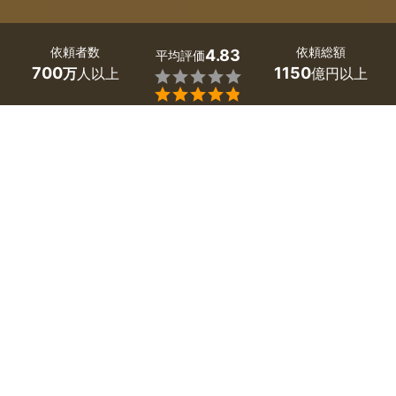
依頼者数
依頼総額
4.83
平均評価
700
1150
万
人以上
億円以上


大阪府泉南市の床暖房のリフォームは、ミツモアで。
「エアコンより節約できて、足元が暖まる床暖房の工事を
したい」「効率よく部屋を暖める床暖房の費用やデメリッ
トを知りたい」。そんな床暖房についての疑問や要望は、
まず大阪府泉南市のプロに相談してみましょう。
ヒートショックの予防など、冬の体調管理に有効と言われ
ている床暖房。さまざまな種類があり、値段も多様です。
プロなら、工事費用や省エネ効果も考慮して、あなたの住
まいにあった床暖房を提案してくれますよ。
かんたん・お得な見積もり体験を、ミツモアで。
大阪府泉南市のおすすめ床暖房リフォーム業者