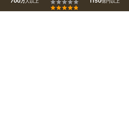
700
1150
万
人以上
億円以上


大阪府島本町の床暖房のリフォームは、ミツモアで。
「エアコンより節約できて、足元が暖まる床暖房の工事を
したい」「効率よく部屋を暖める床暖房の費用やデメリッ
トを知りたい」。そんな床暖房についての疑問や要望は、
まず大阪府島本町のプロに相談してみましょう。
ヒートショックの予防など、冬の体調管理に有効と言われ
ている床暖房。さまざまな種類があり、値段も多様です。
プロなら、工事費用や省エネ効果も考慮して、あなたの住
まいにあった床暖房を提案してくれますよ。
かんたん・お得な見積もり体験を、ミツモアで。
大阪府島本町のおすすめ床暖房リフォーム業者