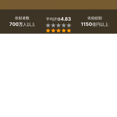
依頼者数
依頼総額
4.83
平均評価
700
1150
万
人以上
億円以上


大阪府泉大津市の床暖房のリフォームは、ミツモアで。
「エアコンより節約できて、足元が暖まる床暖房の工事を
したい」「効率よく部屋を暖める床暖房の費用やデメリッ
トを知りたい」。そんな床暖房についての疑問や要望は、
まず大阪府泉大津市のプロに相談してみましょう。
ヒートショックの予防など、冬の体調管理に有効と言われ
ている床暖房。さまざまな種類があり、値段も多様です。
プロなら、工事費用や省エネ効果も考慮して、あなたの住
まいにあった床暖房を提案してくれますよ。
かんたん・お得な見積もり体験を、ミツモアで。