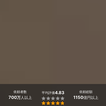
依頼者数
依頼総額
4.83
平均評価
700
1150
万
人以上
億円以上

