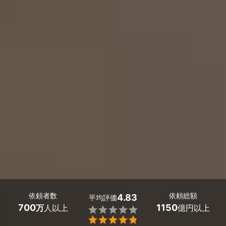
依頼者数
依頼総額
4.83
平均評価
700
1150
万
人以上
億円以上

