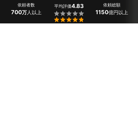
依頼者数
依頼総額
4.83
平均評価
700
1150
万
人以上
億円以上


ミツモアなら大阪府熊取町のふすまの張り替えの優良業
者を、料金や口コミなど複数の条件で比較できます。
「古くなって色あせてきた」「来客があるので張り替え
たい」というふすまも、プロの技術でしっかり仕上げ。
費用相場は
標準サイズのふすま紙1面で3,300～9,400
円
ほどで、現在地から近くのおすすめ業者を手間なく見
つけられます。
大阪府熊取町のおすすめふすま張り替え業者
合同会社FutureJobs
ふすま張り替え（190×95cmの