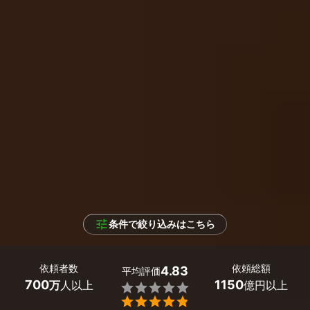
条件で絞り込みはこちら
依頼者数
依頼総額
4.83
平均評価
700
1150
万
人以上
億円以上

