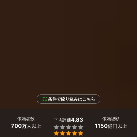
条件で絞り込みはこちら
依頼者数
依頼総額
4.83
平均評価
700
1150
万
人以上
億円以上

