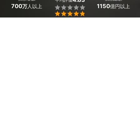
700
1150
万
人以上
億円以上


ミツモアなら岡山県備前市の給湯器の交換・修理・取り
付け（ガス・灯油・電気）の優良業者を、料金や口コミ
など複数の条件で比較できます。突然お湯が出なくなっ
た緊急時も、最短で即日対応できるプロが駆けつけてく
れて安心です。費用相場は
給湯専用タイプへの交換で
17,000～30,000円
、
追い焚き機能付タイプへの交換で
22,000～28,000円
ほどで、現在地から近くのおすすめ
業者を手間なく見つけられます。
岡山県備前市のおすすめ給湯器の交換・修理・取り
付け業者
水道レスキュー