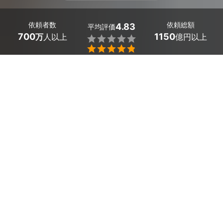
依頼者数
依頼総額
4.83
平均評価
700
1150
万
人以上
億円以上


条件を選択して
最適なプロを見つけましょう
エリア
岡山県 -
（未選択）
13
絞り込む
件
岡山県で多数の住宅用火災警報器（電池式）の設置・交換
業者が見つかりました。「古い火災報知器を交換したい」
「漏電火災報知器を設置したい」といった悩みは、プロが
解決してくれます。