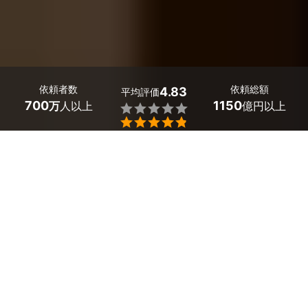
依頼者数
依頼総額
4.83
平均評価
700
1150
万
人以上
億円以上


ミツモアなら石川県能美市の壁掛けテレビ工事のプロを
料金や口コミで比較できます。1人では支えきれない
「大型テレビの固定」や、どうしても丸見えになる「ご
ちゃついた配線」も、プロの知識と道具で使いやすく設
置してもらいましょう。
壁掛けテレビ工事の料金相場は、
55～65インチで
9,000～10,250円
。金具取付や、下地工事、隠蔽工事
は追加費用がかかります。
簡単な質問に答えるだけで
石川県能美市の
業者から見積
もりが届き、チャットで日程や作業内容を調整できま