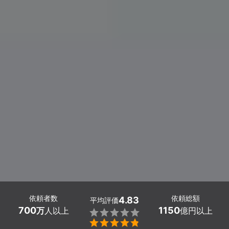
依頼者数
依頼総額
4.83
平均評価
700
1150
万
人以上
億円以上

