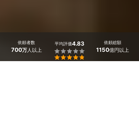
依頼者数
依頼総額
4.83
平均評価
700
1150
万
人以上
億円以上


ミツモアなら奈良県王寺町のタイル工事の優良業者を、
料金や口コミなど複数の条件で比較できます。「劣化し
たタイル目地を補修したい」から「外壁のタイルをおし
ゃれにしたい」まで、プロの施工で見た目も新しく、安
全性も元通りに。
費用相場は玄関のタイルで12,000～
15,000円/㎡
ほどで、現在地から近くのおすすめ業者を
手間なく見つけられます。
奈良県王寺町のおすすめタイル工事業者