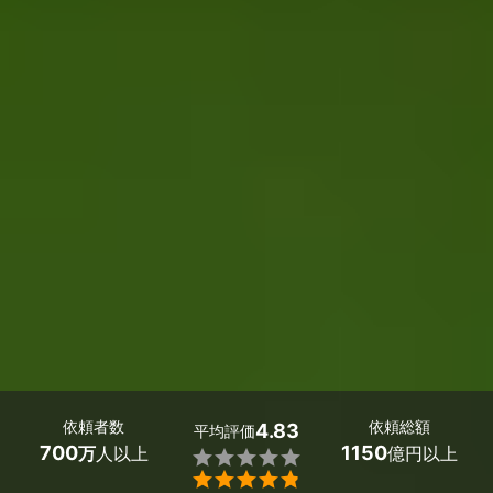
依頼者数
依頼総額
4.83
平均評価
700
1150
万
人以上
億円以上

