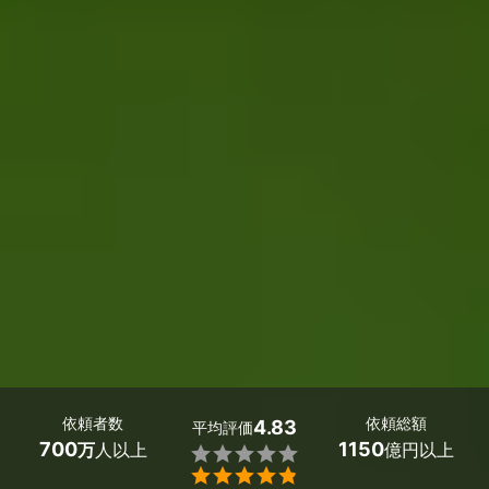
依頼者数
依頼総額
4.83
平均評価
700
1150
万
人以上
億円以上

