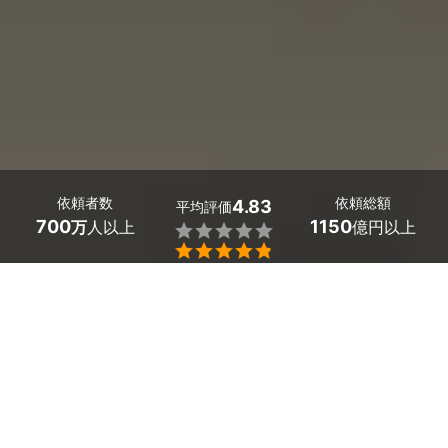
依頼者数
依頼総額
4.83
平均評価
700
1150
万
人以上
億円以上


ミツモアなら奈良県御杖村の屋根の修理・リフォームの
優良業者を、料金や口コミなど複数の条件で比較できま
す。「古くなった瓦屋根を新しくしたい」「台風の後、
屋根から雨漏りしている」という時もプロに任せて安
心。費用相場は
カバー工法での施工で5,000～6,000
円/㎡
ほどで、現在地から近くのおすすめ業者を手間なく
見つけられます。