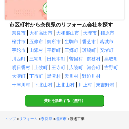
市区町村から奈良県のリフォーム会社を探す
|
奈良市
|
大和高田市
|
大和郡山市
|
天理市
|
橿原市
|
桜井市
|
五條市
|
御所市
|
生駒市
|
香芝市
|
葛城市
|
宇陀市
|
山添村
|
平群町
|
三郷町
|
斑鳩町
|
安堵町
|
川西町
|
三宅町
|
田原本町
|
曽爾村
|
御杖村
|
高取町
|
明日香村
|
上牧町
|
王寺町
|
広陵町
|
河合町
|
吉野町
|
大淀町
|
下市町
|
黒滝村
|
天川村
|
野迫川村
|
十津川村
|
下北山村
|
上北山村
|
川上村
|
東吉野村
|
費用を診断する（無料）
トップ
»
リフォーム
»
奈良県
»
橿原市
»
渡邉工業