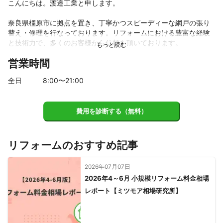
こんにちは。渡邉工業と申します。

奈良県橿原市に拠点を置き、丁寧かつスピーディーな網戸の張り
替え・修理を行なっております。リフォームにおける豊富な経験
と技術力で、多くのお客様から信頼を頂いております。

営業時間
独自のノウハウにより、どのような問題にも対応いたします。ま
た、お客様のご要望を通じて理想の空間を創り上げるよう心掛け
全日
8
:00〜
21
:00
ております。

網戸が古くなってきた、開け閉めがスムーズでない、など様々な
費用を診断する（無料）
ご相談に対応いたします。細部の修理から全体の張り替えまでご
要望に柔軟にお応えします。

プロフェッショナルな技術力とお客様への誠意ある対応をお約束
リフォームのおすすめ記事
します。奈良県橿原市で網戸に関するお困りごとがありました
ら、ぜひ一度ミツモアのチャットにてご連絡ください。渡邉工業
2026年07月07日
が全力でサポートさせていただきます！

2026年4～6月 小規模リフォーム料金相場
レポート【ミツモア相場研究所】
よろしくお願い申し上げます。