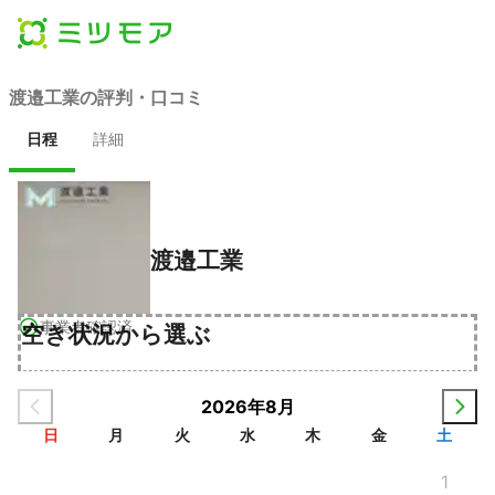
渡邉工業の評判・口コミ
日程
詳細
渡邉工業
事業者確認済
空き状況から選ぶ
2026年8月
日
月
火
水
木
金
土
1