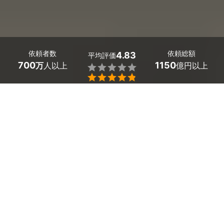
依頼者数
依頼総額
4.83
平均評価
700
1150
万
人以上
億円以上


ミツモアなら奈良県東吉野村の屋根の修理・リフォーム
の優良業者を、料金や口コミなど複数の条件で比較でき
ます。「古くなった瓦屋根を新しくしたい」「台風の
後、屋根から雨漏りしている」という時もプロに任せて
安心。費用相場は
カバー工法での施工で5,000～6,000
円/㎡
ほどで、現在地から近くのおすすめ業者を手間なく
見つけられます。
奈良県東吉野村のおすすめ屋根の修理・リフォーム
業者