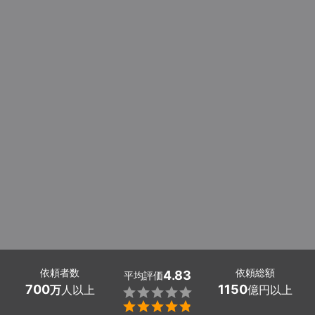
依頼者数
依頼総額
4.83
平均評価
700
1150
万
人以上
億円以上

