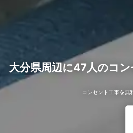
大分県周辺に47人の
コン
コンセント工事を無