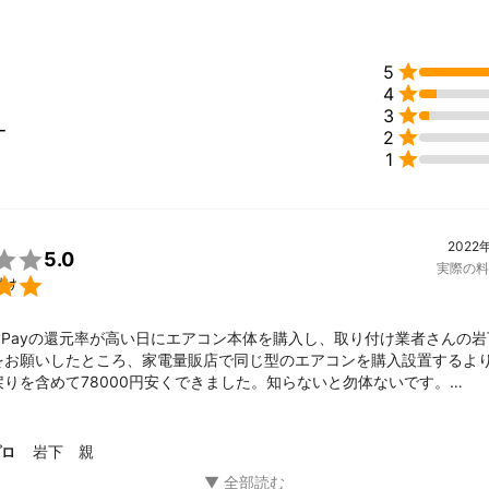

5

4

3
ー

2

1
2022

5.0
実際の料

付け
yPayの還元率が高い日にエアコン本体を購入し、取り付け業者さんの
お願いしたところ、家電量販店で同じ型のエアコンを購入設置するより、
りを含めて78000円安くできました。知らないと勿体ないです。

んを通しているので、保障面でも安心です。

岩下 親
プロ