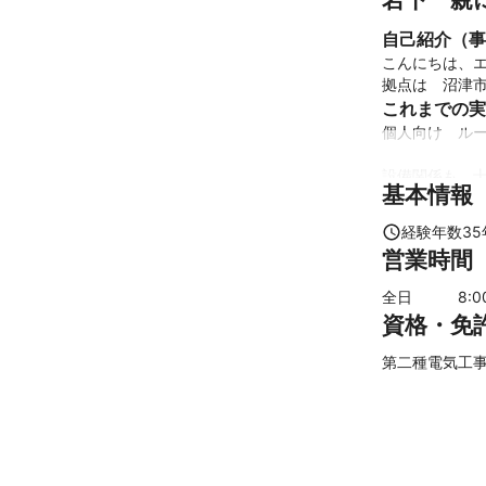
自己紹介（事
こんにちは、エ
拠点は　沼津
これまでの実
個人向け　ルー
設備関係も　
基本情報
アピールポイ
ご家庭で　困っ
経験年数
35
ほとんどのこ
営業時間
全日
8
:
資格・免
第二種電気工事士