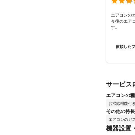

エアコンの
今後のエア
す。
依頼した
サービス
エアコンの種
お掃除機能付
その他の特長
エアコンのガ
機器設置