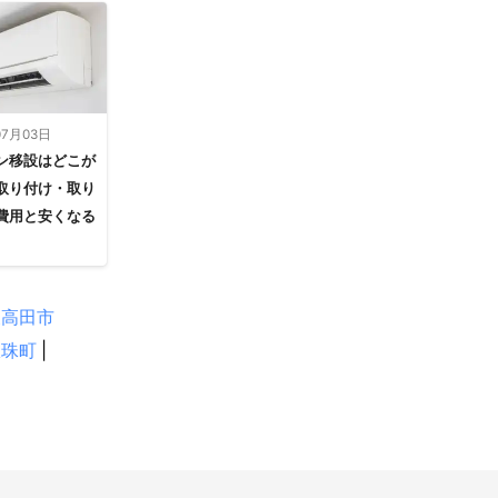
07月03日
ン移設はどこが
取り付け・取り
費用と安くなる
後高田市
玖珠町
|