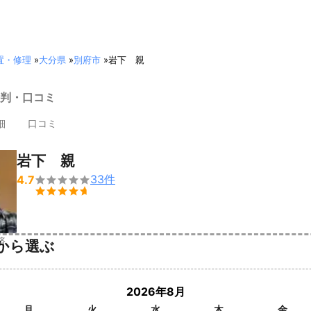
置・修理
»
大分県
»
別府市
»
岩下 親
判・口コミ
細
口コミ
岩下 親
33
件
4.7


済
から選ぶ
2026年8月
月
火
水
木
金