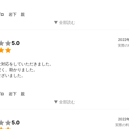
岩下 親
プロ
2022

5.0
実際の

対応をしていただきました。

く、助かりました。

ございました。
岩下 親
プロ
2022

5.0
実際の料