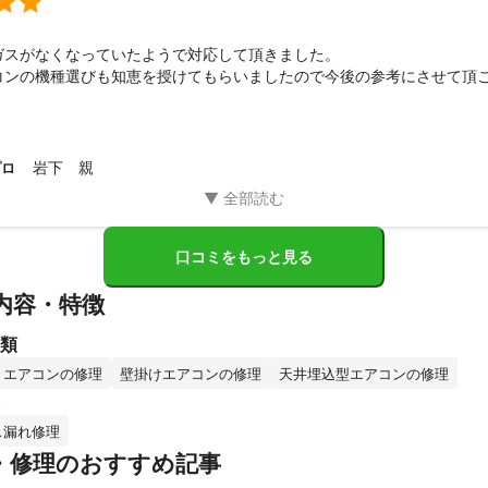

ガスがなくなっていたようで対応して頂きました。

コンの機種選びも知恵を授けてもらいましたので今後の参考にさせて頂
岩下 親
プロ
口コミをもっと見る
内容・特徴
類
きエアコンの修理
壁掛けエアコンの修理
天井埋込型エアコンの修理
ス漏れ修理
・修理のおすすめ記事