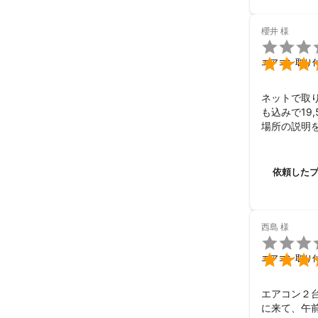
櫻井
様


エアコン取り
ネットで取
も込みで19
場所の説明
安です。作
依頼した
西島
様


エアコン取り
エアコン２
に来て、午