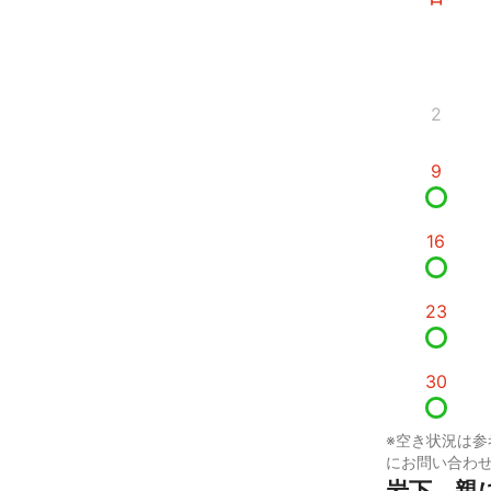
2
9
16
23
30
※空き状況は参
にお問い合わ
岩下　親