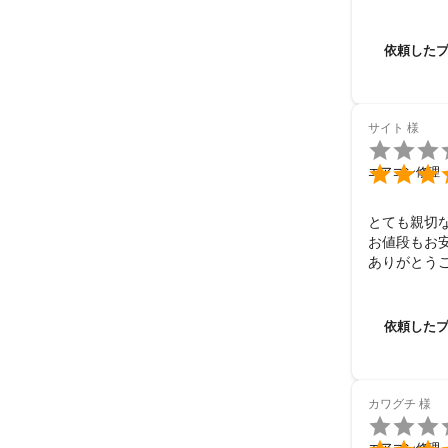
依頼した
サイト
様


エアコン修理
とても親切な
お値段もお安
ありがとう
依頼した
カワグチ
様

エアコン修理