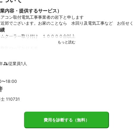
業内容・提供するサービス）
アコン取付電気工事事業者の岩下と申します

市近郊でございます。お家のことなら　水回り及電気工事など　お任せ
績
ムクーラー取り付け　１００００台以上

十数年やっております
ント
たことがあれば　遠慮なく　お申し付けください

年
従業員
1
人
とは　解決できるかと、　思います。
00〜
18
:00
許
 110731
費用を診断する（無料）