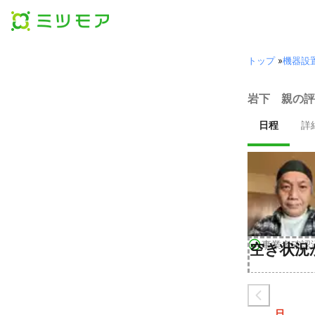
トップ
»
機器設
岩下 親の評
日程
詳
事業者確認
空き状況
日