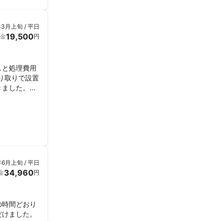
年3月上旬 / 平日
19,500
金
円
しと処理費用
り取りで設置
きました。爆
。
年6月上旬 / 平日
34,960
金
円
の時間どおり
だけました。