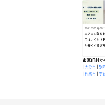
2021年02月06
エアコン取り
用はいくら？
と安くする方
市区町村か
|
大分市
|
別
|
杵築市
|
宇