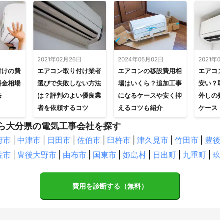
日
2021年02月26日
2024年05月02日
2021年
付けの費
エアコン取り付け業者
エアコンの移設費用相
エアコ
料金相場
選びで失敗しない方法
場はいくら？追加工事
安い？
法
は？評判のよい優良業
になるケースや安く抑
外しの
者を依頼するコツ
えるコツも紹介
ケース
ら大分県の電気工事会社を探す
府市
|
中津市
|
日田市
|
佐伯市
|
臼杵市
|
津久見市
|
竹田市
|
豊
佐市
|
豊後大野市
|
由布市
|
国東市
|
姫島村
|
日出町
|
九重町
|
費用を診断する（無料）