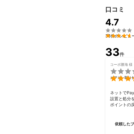
口コミ
4.7


33件のレビュ
33
件
コーポ勝海
様


エアコン取り
ネットでPa
設置と処分を
ポイントの戻
ミツモアさ
岩下さん
依頼した