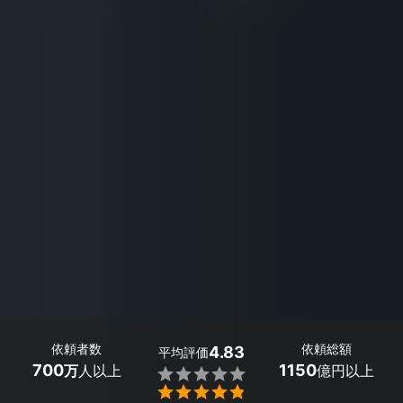
依頼者数
依頼総額
4.83
平均評価
700
1150
万
人以上
億円以上

