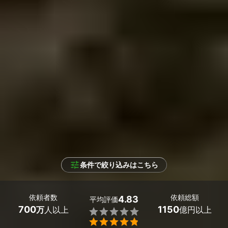
条件で絞り込みはこちら
依頼者数
依頼総額
4.83
平均評価
700
1150
万
人以上
億円以上

