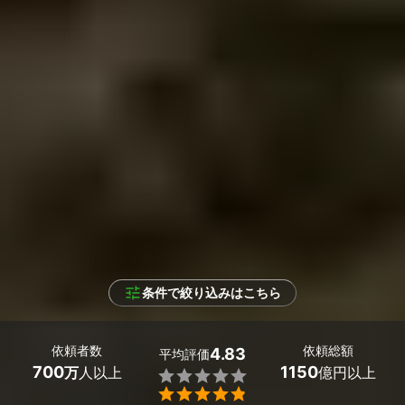
条件で絞り込みはこちら
依頼者数
依頼総額
4.83
平均評価
700
1150
万
人以上
億円以上

