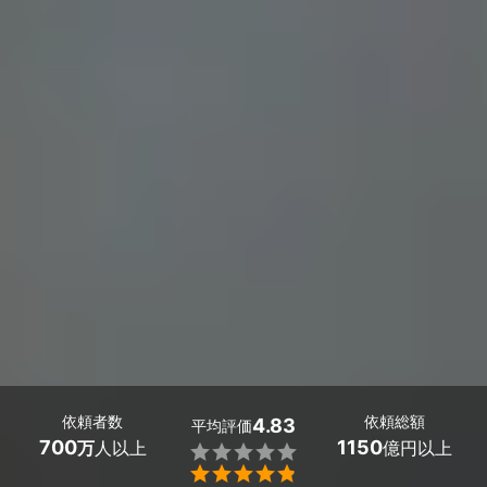
依頼者数
依頼総額
4.83
平均評価
700
1150
万
人以上
億円以上

