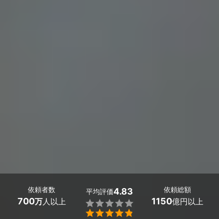
依頼者数
依頼総額
4.83
平均評価
700
1150
万
人以上
億円以上

