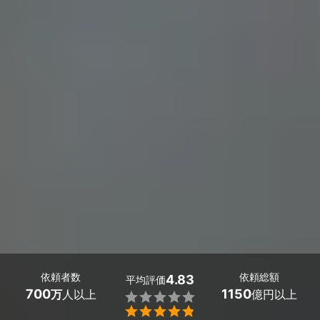
依頼者数
依頼総額
4.83
平均評価
700
1150
万
人以上
億円以上

