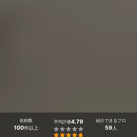
依頼数
紹介できるプロ
4.79
平均評価
100
59
件以上
人

