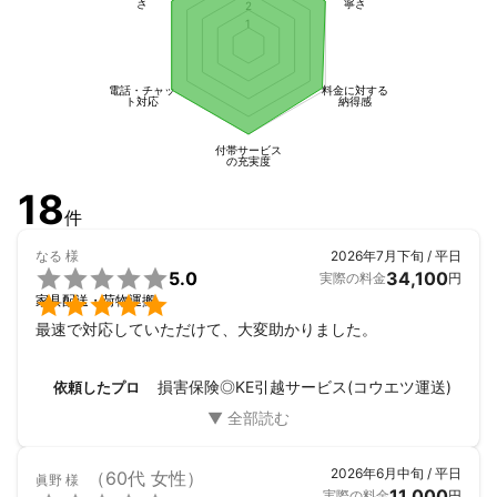
さ
寧さ
2
1
電話・チャッ
料金に対する
ト対応
納得感
付帯サービス
の充実度
18
件
なる
様
2026年7月下旬 / 平日

5.0
34,100
実際の料金
円

家具配送・荷物運搬
最速で対応していただけて、大変助かりました。
損害保険◎KE引越サービス(コウエツ運送)
依頼したプロ
2026年6月中旬 / 平日
（60代 女性）
眞野
様
11,000
実際の料金
円