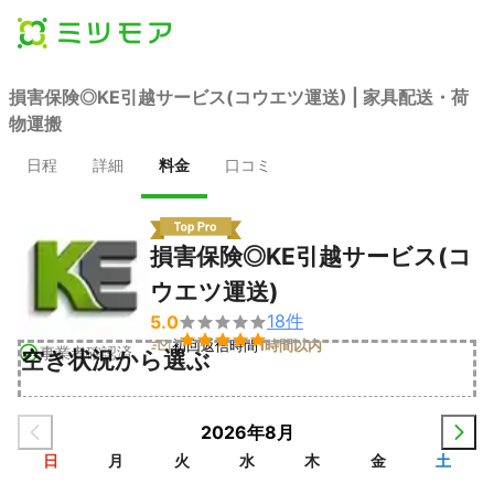
損害保険◎KE引越サービス(コウエツ運送) | 家具配送・荷
物運搬
日程
詳細
料金
口コミ
損害保険◎KE引越サービス(コ
ウエツ運送)
18
件
5.0


初回返信時間
1時間以内
事業者確認済
空き状況から選ぶ
2026年8月
日
月
火
水
木
金
土