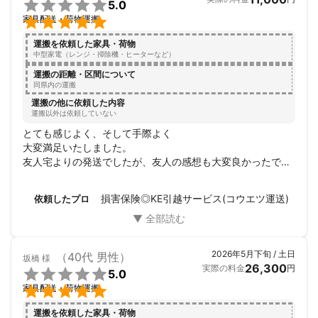

5.0

家具配送・荷物運搬
運搬を依頼した家具・荷物
中型家電（レンジ・掃除機・ヒーターなど）
運搬の距離・区間について
同県内の運搬
運搬の他に依頼した内容
運搬以外は依頼していない
とても感じよく、そして手際よく

大変満足いたしました。

友人宅よりの発送でしたが、友人の感想も大変良かったで
す。

ありがとうございました。
損害保険◎KE引越サービス(コウエツ運送)
依頼したプロ
2026年5月下旬 / 土日
（40代 男性）
坂橋
様
26,300
実際の料金
円

5.0

家具配送・荷物運搬
運搬を依頼した家具・荷物