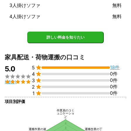
3人掛けソファ
無料
4人掛けソファ
無料
詳しい料金を知りたい
家具配送・荷物運搬の口コミ

18件
5.0
5

0件
4


0件
3

(18件)

0件
2

0件
1
項目別評価
作業員のコミ
ュニケーショ
ン
5
4
3
運搬作業の速
運搬作業の丁