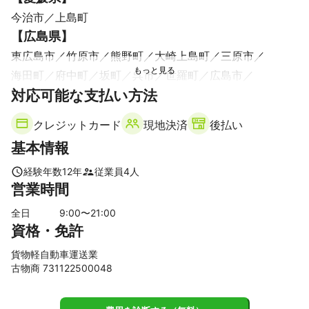
今治市
上島町
【
広島県
】
東広島市
竹原市
熊野町
大崎上島町
三原市
海田町
府中町
坂町
呉市
世羅町
広島市
対応可能な支払い方法
安芸高田市
尾道市
江田島市
三次市
府中市
北広島町
クレジットカード
現地決済
後払い
基本情報
経験年数
12
年
従業員
4
人
営業時間
全日
9
:00〜
21
:00
資格・免許
貨物軽自動車運送業
古物商 731122500048