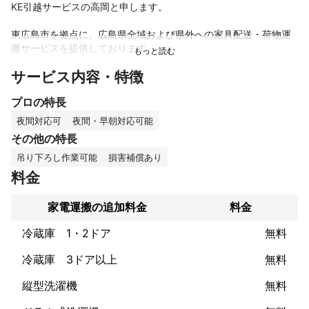
KE引越サービスの高岡と申します。

東広島市を拠点に、広島県全域および県外への家具配送・荷物運
搬サービスを提供しております。

サービス内容・特徴
大手引越し会社出身スタッフで構成されており、培った技術と対
応力を活かし大手品質を適正価格でご提供。「誠実・丁寧・迅
プロの特長
速」を理念に、一件一件の配送作業を丁寧に対応いたします。

夜間対応可
夜間・早朝対応可能
当社は基本2名体制で安全・スムーズに作業を実施。また、建物・
その他の特長
家財への養生や細かな配慮も徹底しており、万が一の際も損害補
吊り下ろし作業可能
損害補償あり
償があるため安心してお任せいただけます。さらに、吊り下ろし
作業にも対応可能で、階段での搬入が困難な大型家具も確実に運
料金
搬いたします。

家電運搬の追加料金
料金
大型家具から小物まで幅広く対応し、事前に確定したお見積りか
ら内容変更がない限り当日の追加料金はございません。料金の
冷蔵庫 1・2ドア
無料
「見える化」を大切にしております。

冷蔵庫 3ドア以上
無料
地域密着の安心感と広域対応の柔軟さで、お客様に満足いただけ
るサービスをお約束。まずはお気軽にご相談ください。
縦型洗濯機
無料