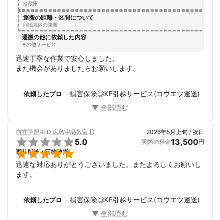
冷蔵庫
運搬の距離・区間について
同地方内の運搬
運搬の他に依頼した内容
その他サービス
迅速丁寧な作業で安心しました。

また機会がありましたらお願いします。
損害保険◎KE引越サービス(コウエツ運送)
依頼したプロ
自立学習RED 広島宇品教室
様
2026年5月上旬 / 祝日

5.0
13,500
実際の料金
円

家具配送・荷物運搬
迅速な対応ありがとうございました。またよろしくお願いし
ます。
損害保険◎KE引越サービス(コウエツ運送)
依頼したプロ