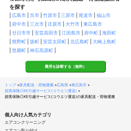
を探す
|
広島市
|
呉市
|
竹原市
|
三原市
|
尾道市
|
福山市
|
府中市
|
三次市
|
庄原市
|
大竹市
|
東広島市
|
廿日市市
|
安芸高田市
|
江田島市
|
府中町
|
海田町
|
熊野町
|
坂町
|
安芸太田町
|
北広島町
|
大崎上島町
|
世羅町
|
神石高原町
|
費用を診断する（無料）
トップ
»
家具配送・荷物運搬
»
広島県
»
東広島市
»
損害保険◎KE引越サービス(コウエツ運送)
»
損害保険◎KE引越サービス(コウエツ運送)の家具配送・荷物運搬
個人向け
人気カテゴリ
エアコンクリーニング
エアコン取り付け