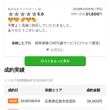
株式会社ＤＡサポート
様
2026年4月中旬 / 平日

5.0
31,800
実際の料金
円

家具配送・荷物運搬
手際よく迅速に対応していただきました。

ありがとうございました。
損害保険◎KE引越サービス(コウエツ運送)
依頼したプロ
口コミをもっと見る
成約実績
ミツモア利用開始年月
2024年11月
成約日
依頼エリア
成約金額
2026/08/04
NEW
広島県広島市安芸区
39,900円