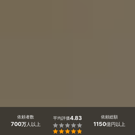
依頼者数
依頼総額
4.83
平均評価
700
1150
万
人以上
億円以上

