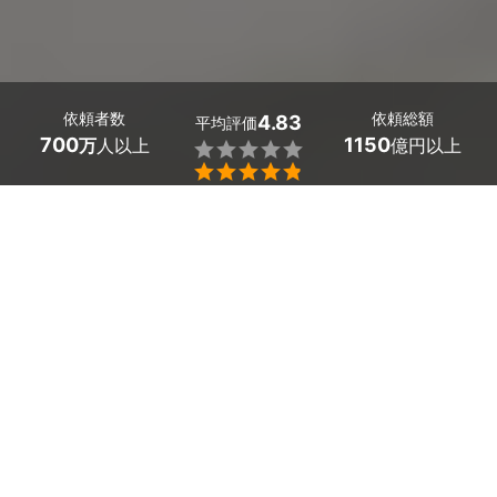
依頼者数
依頼総額
4.83
平均評価
700
1150
万
人以上
億円以上


岡山県勝央町のEVコンセント設置工事（電気自動車充
電用）業者探しはミツモアで。
電気自動車（EV・PHEV・PHV）を購入したら、まず自
宅に充電用コンセントを
設置しておくと便利です。充電
スポットへわざわざ行く手間がなくなり、
帰宅後や夜間
にご自宅でそのまま充電できます。
岡山県勝央町のおすすめEVコンセントの設置工事
ミツモアなら電気工事士の資格を持つ業者から最大5つ
業者
の無料見積もりが
届き、料金・口コミ・施工品質を比較
して選べます。
コンセントタイプの工事費目安は45,00
0〜60,000円（構造確認・設置・
動作確認を含む）
くまみライフサービス
で、
配線距離や住宅構造で変わる追加費用は、
チャット