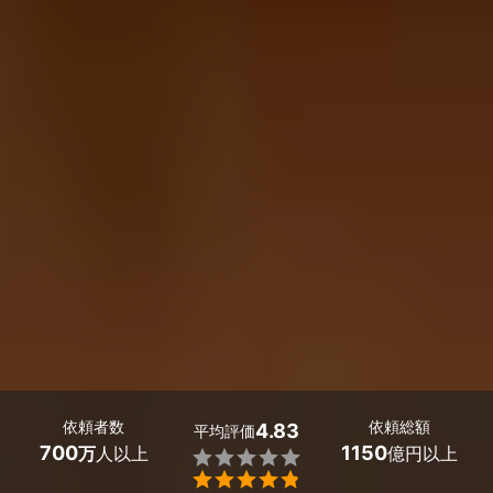
依頼者数
依頼総額
4.83
平均評価
700
1150
万
人以上
億円以上

