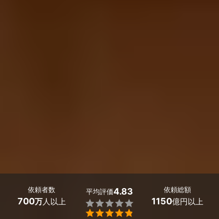
依頼者数
依頼総額
4.83
平均評価
700
1150
万
人以上
億円以上

