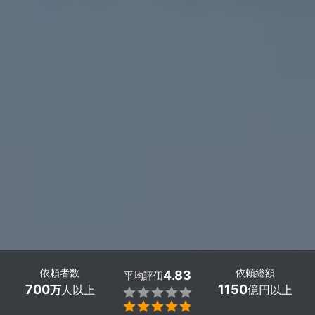
依頼者数
依頼総額
4.83
平均評価
700
1150
万
人以上
億円以上

