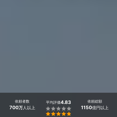
依頼者数
依頼総額
4.83
平均評価
700
1150
万
人以上
億円以上

