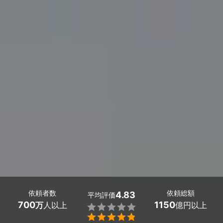
依頼者数
依頼総額
4.83
平均評価
700
1150
万
人以上
億円以上

