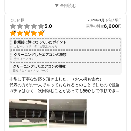
浄も気になり急遽追加。こちらも大正解！ホース中のスライ
ム→汚れが邪魔して、水流れが悪かったと判明。室外機周り
も綺麗になり、本当に気持ちが良い夏を迎える事が出来そう
にしお
様
2026年1月下旬 / 平日
です。本当にありがとうございました！


5.0
6,600
実際の料金
円
ゴキ侵入防ぎキャップも是非！安いです

エアコンクリーニング
依頼前に気になっていたポイント
カビやホコリ、ダニが気になった
クリーニングしたエアコンの種類
壁掛けエアコン
クリーニングしたエアコンの機種
日立「白くまくんシリーズ」
非常に丁寧な対応を頂きました。（お人柄も含め）

代表の方がお一人でやっておられるとのことでしたので担当
ガチャはなく、次回頼むことがあっても安心して依頼できそ
うです。