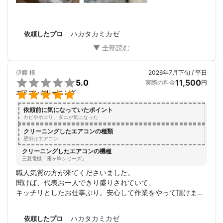
きます。

【汚れ具合や環境に合わせて洗剤をセレクト】

ハカタカミカゼ
依頼したプロ
エアコンの汚れ具合やお客さまの生活環境に応じて適切な洗剤を
使用します。ペットや小さなお子さまにも配慮した細やかなサー
ビスを心掛けています。

伊藤
様
2026年7月下旬 / 平日
【安心の明朗会計☆追加料金一切なし】


5.0
11,500
実際の料金
円
対応エリアすべて出張費、交通費はかかりません。コインパーキ

エアコンクリーニング
ングの料金も当店にて負担いたします。汚れ具合による追加料金
などはいただきませんので安心してご利用ください。
依頼前に気になっていたポイント
カビやホコリ、ダニが気になった
クリーニングしたエアコンの種類
壁掛けエアコン
クリーニングしたエアコンの機種
三菱電機「霧ヶ峰シリーズ」
職人気質の方が来てくださいました。

聞けば、代表お一人できり盛りされていて、

キッチリとしたお仕事ぶり。安心して作業をやって頂けまし
た。1年に1回はクーラー掃除をやるのに真っ黒なお水に驚
き、、やはり年2回必要なんだと改めて痛感。かつ、今回は
ハカタカミカゼ
依頼したプロ
室外機掃除を初めてプラス。大正解！オプションでホース洗