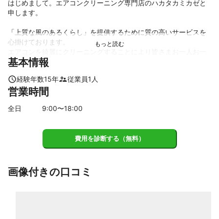
はじめまして。エアコンクリーニング専門店のハカタカミカゼと
申します。

「上質な風のあるくらし」を提供するために質の高いサービスを
心掛けております。

エアコンを綺麗にクリーニングすることにより皆さまお一人お一
基本情報
人が健やかな生活を送られることを心から願っています。

経験年数
15
年
従業員
1
人
〈対応エリアとスケジュール〉

営業時間
幅広く多くのお客さまへサービスをお届けできるよう、月の前半
と後半で対応エリアを分けさせていただいております。

全日
9
:00〜
18
:00
１日〜１５日（大牟田支店を拠点に活動）

◾️福岡県

費用を診断する（無料）
久留米市/八女市/筑後市/大川市/柳川市/みやま市/大牟田市/広川
町/大木町

◾️佐賀県

佐賀市/小城市/鳥栖市/神埼市/吉野ヶ里町/上峰町/みやき町/基山町

画像付きの口コミ
◾️熊本県

熊本市北区/中央区/東区/西区/南区/玉名市/山鹿市/荒尾市/南関町/
長洲町/和水町/玉東町

１６日〜月末（福岡本店を拠点に活動）
