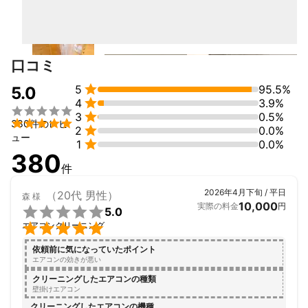
◾️福岡県

福岡市博多区/中央区/東区/西区/南区/早良区/城南区/糸島市/那珂
川市/春日市/大野城市/筑紫野市

口コミ
お申し込みをご検討いただく前に以下の内容をご確認ください。

事前にエアコンのメーカーと室内機の型番を確認をさせていただ

5
95.5%
5.0
きます。


4
3.9%


3
0.5%
＜エアコン清掃作業について＞


380件のレビ

2
0.0%
・作業箇所周辺の小物類は事前に移動いただくようお願いしま
ュー

1
0.0%
す。

380
・エアコンの下にバケツや脚立を置いて作業を行いますので事前
件
にスペースの確保をお願いします。

・ベッドやソファーなどがあり、移動が難しいようであればお申
2026年4月下旬 / 平日
（20代 男性）
森
様
し込みの際にご相談ください。

10,000
実際の料金
円

5.0
・作業時は、電気、水道、ガスを使用させていただきます。ま

エアコンクリーニング
た、部品洗浄のためベランダ、バスルーム、シンク等をお借りし
ます。

依頼前に気になっていたポイント
・生活臭、ペット関連の汚れ、タバコのヤニ、油、芳香剤、変
エアコンの効きが悪い
質、変色等、クリーニングでは完全に落とすことが出来ない場合
クリーニングしたエアコンの種類
があります。

壁掛けエアコン
・エアコンクリーニングの際、取り外しのできない部品はそのま
クリーニングしたエアコンの機種