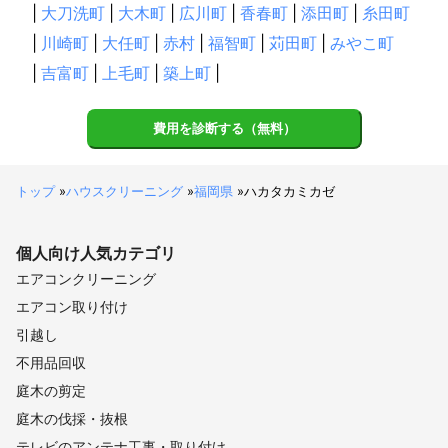
|
大刀洗町
|
大木町
|
広川町
|
香春町
|
添田町
|
糸田町
|
川崎町
|
大任町
|
赤村
|
福智町
|
苅田町
|
みやこ町
|
吉富町
|
上毛町
|
築上町
|
費用を診断する（無料）
トップ
»
ハウスクリーニング
»
福岡県
»
ハカタカミカゼ
個人向け
人気カテゴリ
エアコンクリーニング
エアコン取り付け
引越し
不用品回収
庭木の剪定
庭木の伐採・抜根
テレビのアンテナ工事・取り付け