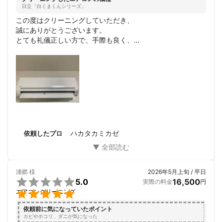
までの作業となります。また、一部対応できない機種がありま
日立「白くまくんシリーズ」
す。

この度はクリーニングしていただき、

・エアコン上部までの高さが２メートル７０センチを超える場合
誠にありがとうございます。

は対応できません。

とても礼儀正しい方で、手際も良く、

・三菱製FZシリーズ、シャープ製エアレストシリーズ、富士通製
内側も外側も綺麗にしていただきました。

ノクリアＸシリーズは対応できません。また、富士通製ノクリア
また、エアコンや室外機に関する仕組みも教えてくださり、
シリーズのサイドファンユニットはクリーニングの対象外となり
私たちに寄り添った対応をしていただき

ます。

とても満足しております。

・飲食店の厨房などで油汚れの酷いエアコン、故障が確認された
機会があれば

エアコン、壁に設置前のエアコン、窓用エアコン、床置きタイプ
また利用させていただきたいと思います。

のエアコン、天井埋め込みタイプ、業務用のエアコンは作業でき
本当にありがとうございました！
ません。

・カビや水垢は完全に除去できない場合があります。

ハカタカミカゼ
・エアコン内部のプラスチックや綿の素材に染み込んだ汚れ、ま
依頼したプロ
たアルミや鉄部分の腐食などにより通常洗浄では落としきれない
場合があります。

・次のような状況の場合は作業ができないことがあります。あら
浦郷
様
2026年5月上旬 / 平日
かじめご了承ください。不具合のある箇所、外国製や製造後９年

5.0
16,500
実際の料金
円
以上経過している設備機器、ビルトインタイプの設備機器、コー

エアコンクリーニング
キング等による密閉部分、床が通常のフローリング材や壁がクロ
スではなく、砂壁、京壁、土壁、漆喰壁、白壁、紙クロス、天然
依頼前に気になっていたポイント
木材など特殊な材質の部分とその周辺、足場を確保できない高所
カビやホコリ、ダニが気になった