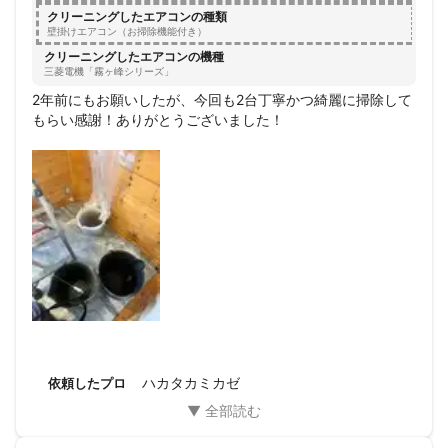
等の危険を伴う箇所、汚れ等が固着している箇所など。

クリーニングしたエアコンの種類
壁掛けエアコン（お掃除機能付き）
＜補償について＞

クリーニングしたエアコンの機種
製造から９年以上経過しているエアコンは、メーカーが部品の製
三菱電機「霧ヶ峰シリーズ」
造を終了していることが多く、補償の対象外となります。

2年前にもお願いしたが、今回も2台丁寧かつ綺麗に掃除して
もらい感謝！ありがとうございました！
＜おことわり＞

・脅迫、強要、値引き、無償で他の作業を強いる行為。

・大幅に常識に欠ける対応のお客さま。

・作業に協力、理解をして頂けないお客さま。

・日本語が通用しないお客さま。

・無断で人物、道具、機材、車両、作業風景などの写真、動画の
撮影および録音する行為、またインターネット上へアップロード
する行為。

・エアコンクリーニングとは、匂いや汚れを完全に落とし切るこ
とを補償するものではありません。匂い等に関する再施工はお断
りしています。臭いがどうしても気になるお客さま、エアコンメ
ーカーのオーバーホール洗浄またはエアコンのお取り替えをお勧
めします。

ハカタカミカゼ
依頼したプロ
＜カスタマーハラスメントについて＞

当店が幅広く依頼者さまへ公平なサービスを提供させていただく
にあたり、社会通念上相当な範囲を超える行為を行うことはご遠