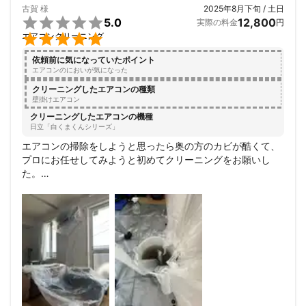
古賀
様
2025年8月下旬 / 土日
慮ください。これらの行為があったと当店が判断した際、サービ

5.0
12,800
実際の料金
円
ス対応をお断りさせていただきます。また、当店が悪質と判断し

エアコンクリーニング
た際には、警察ならびに弁護士等に連絡のうえ、適切な対処をと
らせていただきます。

依頼前に気になっていたポイント
・威迫・脅迫・威嚇行為。

エアコンのにおいが気になった
・プライバシーの侵害行為。

クリーニングしたエアコンの種類
・当店の定める補償対象では無い対応要求など。

壁掛けエアコン
・SNSやインターネット上での誹謗中傷。

クリーニングしたエアコンの機種
・事業者および技術者を侮辱する発言および行為。
日立「白くまくんシリーズ」
これまでの実績
エアコンの掃除をしようと思ったら奥の方のカビが酷くて、
おかげ様でたくさんのお客さまにリピートでのご注文やご家族、
プロにお任せしてみようと初めてクリーニングをお願いし
お知り合いをご紹介いただいており、年間で１，５００台以上の
た。

施工実績がございます。

対応もとても良く、クリーニング代も安いし、とても綺麗に
確かな実力と実績がありますので、安心してご利用ください。
なり大満足です。

アピールポイント
またお願いしたいと思う。

「丁寧に、ていねいに、キレイに。」

ありがとうございました。
懇切丁寧な作業と接客で安心のサービスを提供します。

【エアコン診断書の作成および発行】

作業前と作業後にエアコンが適正に動作しているかチェックを行
い、当店オリジナルの診断書を作成します。診断書はお客さまに
１部お渡しし、当店にて電子化のうえデータを保管させていただ