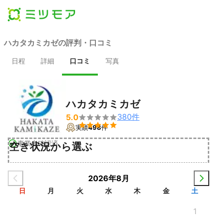
ハカタカミカゼの評判・口コミ
日程
詳細
口コミ
写真
ハカタカミカゼ
380
件
5.0


実績
498
件
事業者確認済
空き状況から選ぶ
2026年8月
日
月
火
水
木
金
土
1