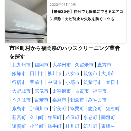
2020年05月19日
【最短25分】自分でも簡単にできるエアコ
ン掃除！カビ防止や失敗を防ぐコツも
市区町村から福岡県のハウスクリーニング業者
を探す
|
北九州市
|
福岡市
|
大牟田市
|
久留米市
|
直方市
|
飯塚市
|
田川市
|
柳川市
|
八女市
|
筑後市
|
大川市
|
行橋市
|
豊前市
|
中間市
|
小郡市
|
筑紫野市
|
春日市
|
大野城市
|
宗像市
|
太宰府市
|
古賀市
|
福津市
|
うきは市
|
宮若市
|
嘉麻市
|
朝倉市
|
みやま市
|
糸島市
|
那珂川市
|
宇美町
|
篠栗町
|
志免町
|
須恵町
|
新宮町
|
久山町
|
粕屋町
|
芦屋町
|
水巻町
|
岡垣町
|
遠賀町
|
小竹町
|
鞍手町
|
桂川町
|
筑前町
|
東峰村