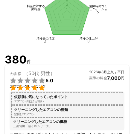
2
料金に対する
清掃時のコミ
納得感
ュニケーショ
1
【安心の明朗会計☆追加料金一切なし】

ン
対応エリアすべて出張費、交通費はかかりません。コインパーキ
ングの料金も当店にて負担いたします。汚れ具合による追加料金
などはいただきませんので安心してご利用ください。
清掃員の清潔
清掃の仕上が
さ
り
380
件
2026年8月上旬 / 平日
（50代 男性）
大橋
様
7,000
実際の料金
円

5.0

エアコンクリーニング
依頼前に気になっていたポイント
エアコンの効きが悪い
クリーニングしたエアコンの種類
壁掛けエアコン
クリーニングしたエアコンの機種
三菱電機「霧ヶ峰シリーズ」