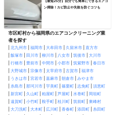
【最短25分】自分でも簡単にできるエアコ
ン掃除！カビ防止や失敗を防ぐコツも
市区町村から福岡県のエアコンクリーニング業
者を探す
|
北九州市
|
福岡市
|
大牟田市
|
久留米市
|
直方市
|
飯塚市
|
田川市
|
柳川市
|
八女市
|
筑後市
|
大川市
|
行橋市
|
豊前市
|
中間市
|
小郡市
|
筑紫野市
|
春日市
|
大野城市
|
宗像市
|
太宰府市
|
古賀市
|
福津市
|
うきは市
|
宮若市
|
嘉麻市
|
朝倉市
|
みやま市
|
糸島市
|
那珂川市
|
宇美町
|
篠栗町
|
志免町
|
須恵町
|
新宮町
|
久山町
|
粕屋町
|
芦屋町
|
水巻町
|
岡垣町
|
遠賀町
|
小竹町
|
鞍手町
|
桂川町
|
筑前町
|
東峰村
|
大刀洗町
|
大木町
|
広川町
|
香春町
|
添田町
|
糸田町