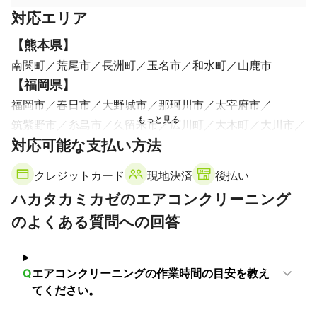
対応エリア
【
熊本県
】
南関町
荒尾市
長洲町
玉名市
和水町
山鹿市
【
福岡県
】
福岡市
春日市
大野城市
那珂川市
太宰府市
筑紫野市
糸島市
久留米市
広川町
大木町
大川市
対応可能な支払い方法
筑後市
柳川市
みやま市
八女市
大牟田市
【
佐賀県
】
クレジットカード
現地決済
後払い
基山町
吉野ヶ里町
鳥栖市
神埼市
上峰町
ハカタカミカゼのエアコンクリーニング
みやき町
佐賀市
小城市
のよくある質問への回答
Q
エアコンクリーニングの作業時間の目安を教え
てください。