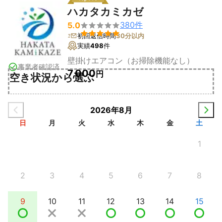
ハカタカミカゼ
380
件
5.0


初回返信時間
30分以内
実績
498
件
壁掛けエアコン（お掃除機能なし）
事業者確認済
7,000
円
空き状況から選ぶ
2026年8月
日
月
火
水
木
金
土
1
2
3
4
5
6
7
8
9
10
11
12
13
14
15