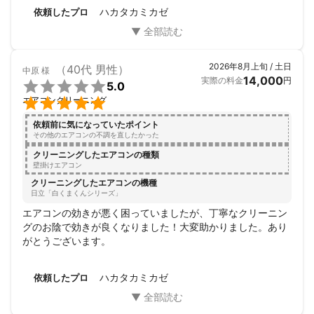
とうございました。
ハカタカミカゼ
依頼したプロ
2026年8月上旬 / 土日
（40代 男性）
中原
様
14,000
実際の料金
円

5.0

エアコンクリーニング
依頼前に気になっていたポイント
その他のエアコンの不調を直したかった
クリーニングしたエアコンの種類
壁掛けエアコン
クリーニングしたエアコンの機種
日立「白くまくんシリーズ」
エアコンの効きが悪く困っていましたが、丁寧なクリーニン
グのお陰で効きが良くなりました！大変助かりました。あり
がとうございます。
ハカタカミカゼ
依頼したプロ