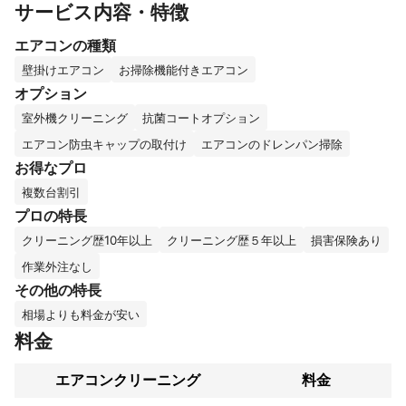
サービス内容・特徴
「上質な風のあるくらし」を提供するために質の高いサービスを
心掛けております。エアコンを綺麗にクリーニングすることによ
エアコンの種類
り皆さまお一人お一人が健やかな生活を送られることを心から願
っています。

壁掛けエアコン
お掃除機能付きエアコン
オプション
【初めてエアコンクリーニングをご依頼されるお客さま】

室外機クリーニング
抗菌コートオプション
どのお店を選べばよいのか判断に迷われていると思います。

不安な気持ちもよく分かります。

エアコン防虫キャップの取付け
エアコンのドレンパン掃除
お得なプロ
安心して当店にお任せください。

複数台割引
「家が散らかっていて他人に見られるのが恥ずかしい」

プロの特長
→    お客さまの生活空間すべてが個人情報であると認識していま
クリーニング歴10年以上
クリーニング歴５年以上
損害保険あり
す。部外者に話したり、SNSに画像や動画をアップロードするこ
となどは一切ありません。

作業外注なし
その他の特長
「こわい人が来たらどうしよう」

相場よりも料金が安い
→    当店をリピートいただく９９%は女性のお客さまです。清潔
な身だしなみ、懇切丁寧な作業と接客を心掛けています。

料金
「子どもやペットがいるけど大丈夫かな？」

エアコンクリーニング
料金
→    小さなお子さまやペットにも配慮し、汚れ具合や生活環境に