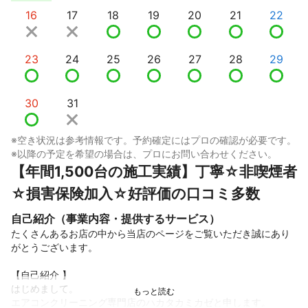
16
17
18
19
20
21
22
23
24
25
26
27
28
29
30
31
※空き状況は参考情報です。予約確定にはプロの確認が必要です。
※以降の予定を希望の場合は、プロにお問い合わせください。
【年間1,500台の施工実績】丁寧☆非喫煙者
☆損害保険加入☆好評価の口コミ多数
自己紹介（事業内容・提供するサービス）
たくさんあるお店の中から当店のページをご覧いただき誠にあり
がとうございます。

【自己紹介 】

はじめまして。

エアコンクリーニング専門店のハカタカミカゼと申します。
