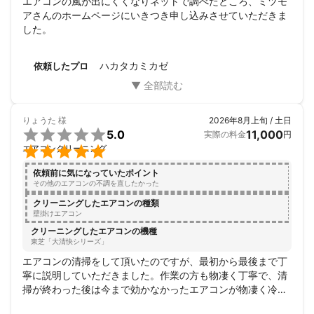
エアコンの風が出にくくなりネットで調べたところ、ミツモ
アさんのホームページにいきつき申し込みさせていただきま
した。
ハカタカミカゼ
依頼したプロ
りょうた
様
2026年8月上旬 / 土日

5.0
11,000
実際の料金
円

エアコンクリーニング
依頼前に気になっていたポイント
その他のエアコンの不調を直したかった
クリーニングしたエアコンの種類
壁掛けエアコン
クリーニングしたエアコンの機種
東芝「大清快シリーズ」
エアコンの清掃をして頂いたのですが、最初から最後まで丁
寧に説明していただきました。作業の方も物凄く丁寧で、清
掃が終わった後は今まで効かなかったエアコンが物凄く冷え
るようになりました。またお願いしたいと思います。ありが