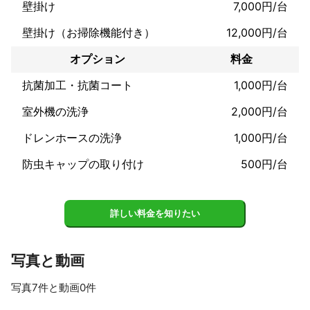
応じて洗剤をセレクトしています。アレルギーをお持ちのお客さ
壁掛け
7,000円/台
まもお気軽にご相談ください。

壁掛け（お掃除機能付き）
12,000円/台
「エアコンが汚れ過ぎていて追加料金を請求されるかも…」

→    お見積り金額以上の請求、お客さまにメリットのない追加オ
オプション
料金
プションの提案などは一切いたしません。

抗菌加工・抗菌コート
1,000円/台
何かご質問などございましたらお気軽にお問い合わせください。

室外機の洗浄
2,000円/台
【お客さまの声】

ドレンホースの洗浄
1,000円/台
たくさんのお喜びの声をいただいております。

好評価や良い口コミの獲得を意識してお仕事をしたことはありま
防虫キャップの取り付け
500円/台
せん。

また、お客さまに登録をお願いしたこともありません。

自然に集まった評価や口コミこそが、お客さまにとって価値のあ
る真の情報であると考えています。

詳しい料金を知りたい
どの業者に依頼しようかと迷われたときの参考としてご覧くださ
い。

写真と動画
一台、一台のエアコンを丁寧に時間を掛けてクリーニングを行う
ため、１日に沢山のご注文をお受けすることができません。

写真7件と動画0件
お客さまとのご縁を大切にお仕事を続けさせていただければと思
っています。
