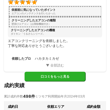

エアコンクリーニング
依頼前に気になっていたポイント
エアコンのメンテナンスを行いたかった
クリーニングしたエアコンの種類
壁掛けエアコン（お掃除機能付き）
クリーニングしたエアコンの機種
ダイキン「うるさらシリーズ」
エアコンクリーニングを依頼しました。

丁寧な対応ありがとうございました。
ハカタカミカゼ
依頼したプロ
口コミをもっと見る
成約実績
498
件
累計成約件数
ミツモア利用開始年月
2024年03月
成約日
依頼エリア
成約金額