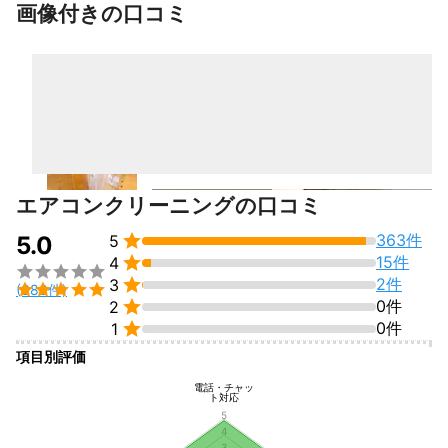
すべて見る
画像付きの口コミ
私の知識や技術が皆さまのお役に立てれば幸いです。

ハカタカミカゼ
これまでの実績
おかげ様でたくさんのお客さまにリピートでのご注文やご家族、
お知り合いをご紹介いただいており、年間で１，５００台以上の
施工実績がございます。

確かな実力と実績がありますので、安心してご利用ください。
アピールポイント
エアコンクリーニングの口コミ
「丁寧に、ていねいに、キレイに。」

懇切丁寧な作業と接客で安心のサービスを提供します。


363件
5.0
5

15件
4
【エアコン診断書の作成および発行】



2件
作業前と作業後にエアコンが適正に動作しているかチェックを行
3

(380件)
い、当店オリジナルの診断書を作成します。診断書はお客さまに

0件
2
１部お渡しし、当店にて電子化のうえデータを保管させていただ

0件
1
きます。

項目別評価
【汚れ具合や環境に合わせて洗剤をセレクト】

電話・チャッ
ト対応
エアコンの汚れ具合やお客さまの生活環境に応じて適切な洗剤を
5
使用します。ペットや小さなお子さまにも配慮した細やかなサー
4
ビスを心掛けています。

3