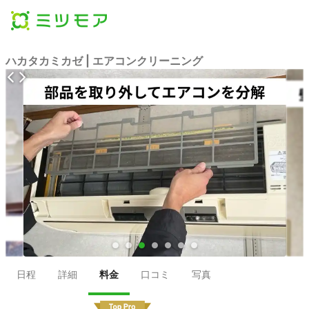
ハカタカミカゼ | エアコンクリーニング
●
●
●
●
●
●
●
日程
詳細
料金
口コミ
写真