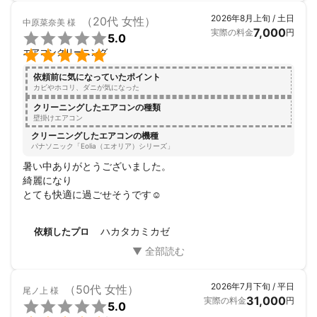
2026年8月上旬 / 土日
（20代 女性）
中原菜奈美
様
7,000
実際の料金
円

5.0

エアコンクリーニング
依頼前に気になっていたポイント
カビやホコリ、ダニが気になった
クリーニングしたエアコンの種類
壁掛けエアコン
クリーニングしたエアコンの機種
パナソニック「Eolia（エオリア）シリーズ」
暑い中ありがとうございました。

綺麗になり

とても快適に過ごせそうです☺️
ハカタカミカゼ
依頼したプロ
2026年7月下旬 / 平日
（50代 女性）
尾ノ上
様
31,000
実際の料金
円

5.0