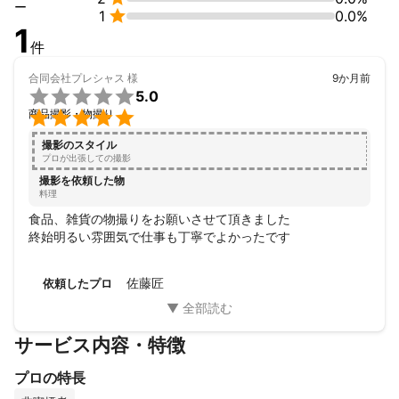
ー

1
0.0%
1
件
合同会社プレシャス
様
9か月前

5.0

商品撮影・物撮り
撮影のスタイル
プロが出張しての撮影
撮影を依頼した物
料理
食品、雑貨の物撮りをお願いさせて頂きました

終始明るい雰囲気で仕事も丁寧でよかったです
佐藤匠
依頼したプロ
サービス内容・特徴
プロの特長