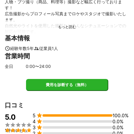
人物・ブツ撮り（商品、料理等）撮影など幅広く行っておりま
す！

広告撮影からプロフィール写真までロケやスタジオで撮影いたし
ます。

自然光やライトを使用した撮影など色んなシチュエーションでの
対応が可能です。
基本情報
これまでの実績
都内の撮影スタジオで３年、フリーになってから１年半撮影を行
経験年数
5
年
従業員
1
人
なっております。

営業時間
人物、店舗、商品撮影など様々な経験があります。
アピールポイント
全日
0
:00〜
24
:00
依頼されたことを後悔させない撮影をいたします！

ご納得のいく撮影をいたしますので、ぜひご相談ください！
費用を診断する（無料）
口コミ

5
100.0%
5.0

4
0.0%


3
0.0%

1件のレビュ

2
0.0%