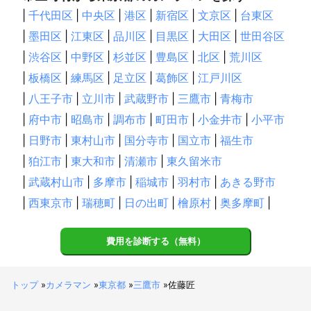
|
千代田区
|
中央区
|
港区
|
新宿区
|
文京区
|
台東区
|
墨田区
|
江東区
|
品川区
|
目黒区
|
大田区
|
世田谷区
|
渋谷区
|
中野区
|
杉並区
|
豊島区
|
北区
|
荒川区
|
板橋区
|
練馬区
|
足立区
|
葛飾区
|
江戸川区
|
八王子市
|
立川市
|
武蔵野市
|
三鷹市
|
青梅市
|
府中市
|
昭島市
|
調布市
|
町田市
|
小金井市
|
小平市
|
日野市
|
東村山市
|
国分寺市
|
国立市
|
福生市
|
狛江市
|
東大和市
|
清瀬市
|
東久留米市
|
武蔵村山市
|
多摩市
|
稲城市
|
羽村市
|
あきる野市
|
西東京市
|
瑞穂町
|
日の出町
|
檜原村
|
奥多摩町
|
費用を診断する（無料）
トップ
»
カメラマン
»
東京都
»
三鷹市
»
佐藤匠