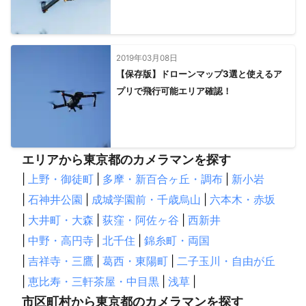
2019年03月08日
【保存版】ドローンマップ3選と使えるア
プリで飛行可能エリア確認！
エリアから東京都のカメラマンを探す
|
上野・御徒町
|
多摩・新百合ヶ丘・調布
|
新小岩
|
石神井公園
|
成城学園前・千歳烏山
|
六本木・赤坂
|
大井町・大森
|
荻窪・阿佐ヶ谷
|
西新井
|
中野・高円寺
|
北千住
|
錦糸町・両国
|
吉祥寺・三鷹
|
葛西・東陽町
|
二子玉川・自由が丘
|
恵比寿・三軒茶屋・中目黒
|
浅草
|
市区町村から東京都のカメラマンを探す