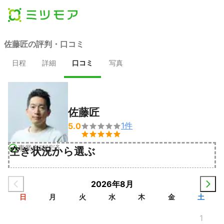
佐藤匠の評判・口コミ
日程
詳細
口コミ
写真
佐藤匠
1
件
5.0


事業者確認済
空き状況から選ぶ
2026年8月
日
月
火
水
木
金
土
1