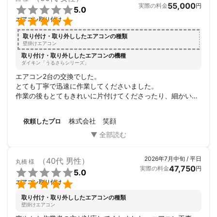
55,000
実際の料金
円

5.0

エアコン取り付け
取り付け・取り外ししたエアコンの種類
壁掛けエアコン
取り付け・取り外ししたエアコンの機種
ダイキン「うるさらシリーズ」
エアコン2台の交換でした。

とても丁寧で迅速に作業してくださいました。

作業の後もとてもきれいに片付けてくださったり、細かいと
ころまでチェックしてくださったり、本当に信頼できる会社
です。

株式会社 笑顔
依頼したプロ
本当にありがとうございました！
2026年7月中旬 / 平日
（40代 男性）
丸橋
様
47,750
実際の料金
円

5.0

エアコン取り付け
取り付け・取り外ししたエアコンの種類
壁掛けエアコン