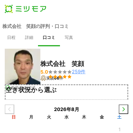
株式会社 笑顔の評判・口コミ
日程
詳細
口コミ
写真
株式会社 笑顔
259
件
5.0


実績
66
件
事業者確認済
空き状況から選ぶ
2026年8月
日
月
火
水
木
金
土
1