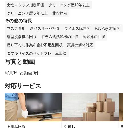
女性スタッフ指定可能
クリーニング歴10年以上
クリーニング歴５年以上
非喫煙者
その他の特長
マスク着用
新品スリッパ持参
ウイルス除菌可
PayPay 対応可
縦型洗濯機の回収
ドラム式洗濯機の回収
冷蔵庫の回収
吊り下ろし作業を含む不用品回収
家具の解体対応
ダブルサイズのベッドフレーム回収
写真と動画
写真1件と動画0件
対応サービス
不用品回収
引越し
照