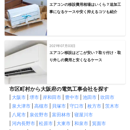
エアコンの移設費用相場はいくら？追加工
事になるケースや安く抑えるコツも紹介
2021年07月03日
エアコン移設はどこが安い？取り付け・取
り外しの費用と安くなるケース
市区町村から大阪府の電気工事会社を探す
|
大阪市
|
堺市
|
岸和田市
|
豊中市
|
池田市
|
吹田市
|
泉大津市
|
高槻市
|
貝塚市
|
守口市
|
枚方市
|
茨木市
|
八尾市
|
泉佐野市
|
富田林市
|
寝屋川市
|
河内長野市
|
松原市
|
大東市
|
和泉市
|
箕面市