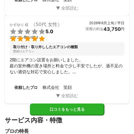
2026年6月上旬 / 平日
（50代 女性）
かずゆり
様
43,750
実際の料金
円

5.0

エアコン取り付け
取り付け・取り外ししたエアコンの種類
壁掛けエアコン
2階にエアコン設置をお願いしました。

庭の室外機の置き場所と料金で少し不安でしたが、過不足の
ない適切な対応で安心しました。

時勢柄エアコン化粧カバーの入荷の目途が立たず、ご連絡い
ただきましたが、前日に無事入荷。

株式会社 笑顔
依頼したプロ
当日は若い男性スタッフ二人がしっかり設置してくれまし
た。

ありがとうございました。
口コミをもっと見る
サービス内容・特徴
プロの特長