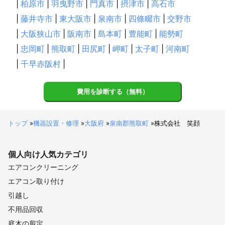
|
柏原市
|
羽曳野市
|
門真市
|
摂津市
|
高石市
|
藤井寺市
|
東大阪市
|
泉南市
|
四條畷市
|
交野市
|
大阪狭山市
|
阪南市
|
島本町
|
豊能町
|
能勢町
|
忠岡町
|
熊取町
|
田尻町
|
岬町
|
太子町
|
河南町
|
千早赤阪村
|
費用を診断する（無料）
トップ
»
機器設置・修理
»
大阪府
»
泉南郡熊取町
»
株式会社 笑顔
個人向け
人気カテゴリ
エアコンクリーニング
エアコン取り付け
引越し
不用品回収
庭木の剪定