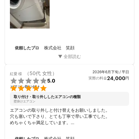
ありがとうございました。
株式会社 笑顔
依頼したプロ
2026年6月下旬 / 平日
（50代 女性）
紅愛
様
24,000
実際の料金
円

5.0

エアコン取り付け
取り付け・取り外ししたエアコンの種類
壁掛けエアコン
エアコンの取り外しと付け替えをお願いしました。

穴も塞いで下さり、とても丁寧で早い工事でした。

めちゃくちゃ満足しています。

本当にありがとうございました。
株式会社 笑顔
依頼したプロ