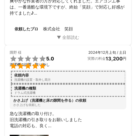
爽やかな作業者の方が対応してくれました。エアコン工事
は、一番過酷な環境下ですが、終始「笑顔」で対応し好感が
持てました♪

まさかのガスが無い事が発覚しましたが、追加提案もいただ
き本当に感謝しかありません！

株式会社 笑顔
依頼したプロ
ご近所の業者様なので、これからも贔屓にさせていただきま
す！
隅野
様
2024年12月上旬 / 土日

5.0
13,200
実際の料金
円

洗濯機の設置・取り外し
依頼内容
洗濯機の設置・取外し両方
洗濯機の種類
ドラム式洗濯機
かさ上げ（洗濯機と床の隙間を作る）の依頼
かさ上げを依頼した
急な洗濯機の取り付け。

旧洗濯機の引き取りをお願いしました

電話の対応も、良く

当日も丁寧に作業をして頂きました。
