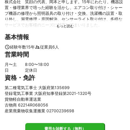
株式会社　笑顔の代表、岡本と申します。15年にわたり、機器設
置・修理業界で培った経験を活かし、エアコン取り付け・シャー
プ機器の修理から照明器具の取り付け・交換、洗濯機の設置・取
り外し、漏電修理・原因解決、センサーライト取り付け、多様な
サービスでお客様のニーズに対応してまいりました。

基本情報
私たちはエアコン工事・電化製品の修理において10年以上の実績
があり、全ての業務において綺麗且つ丁寧なサービスを提供して
経験年数
15
年
従業員
6
人
おります。お客様からの信頼
営業時間
これまでの実績
エアコン工事10年以上

月〜土
8
:00〜
18
:00
電化製品修理10年以
日
定休日
アピールポイント
資格・免許
綺麗、丁寧に仕事致します。
第二種電気工事士 大阪府第135699
登録電気工事業 大阪府知事登録第2021-1320号
貨物軽自動車運送業
古物商 62214R068056
産業廃棄物収集運搬業 02700239698
費用を診断する（無料）