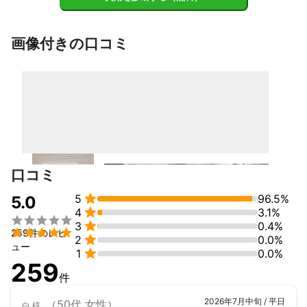
画像付きの口コミ
口コミ

5
96.5%
5.0

4
3.1%


3
0.4%

259件のレビ

2
0.0%
ュー

1
0.0%
259
件
2026年7月中旬 / 平日
（50代 女性）
白
様