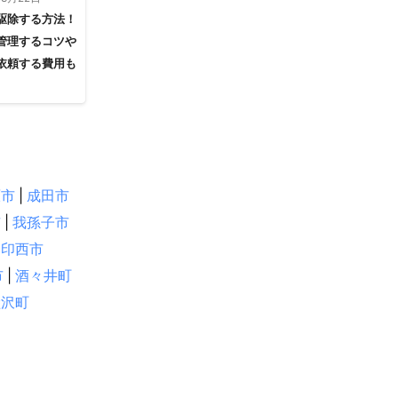
駆除する方法！
管理するコツや
和光市
依頼する費用も
市
蓮田市
久喜市
戸市
越生町
深谷市
原市
|
成田市
市
|
我孫子市
印西市
長泉町
市
|
酒々井町
下田市
睦沢町
牧之原市
三条市