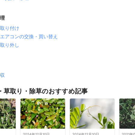
士見町
小諸市
原村
東御市
立科町
長和町
諏訪市
大
田市
高山村
山ノ内町
伊那市
須坂市
栄村
岡谷市
坂
理
村
青木村
木島平村
豊丘村
駒ヶ根市
小布施町
茅野市
川町
喬木村
中野市
飯田市
塩尻市
飯島町
千曲市
宮
取り付け
筑北村
高森町
麻績村
飯山市
泰阜村
飯綱町
長野市
エアコンの交換・買い替え
市
生坂村
信濃町
天龍村
池田町
下條村
木祖村
安曇
取り外し
村
上松町
阿智村
松川村
大桑村
木曽町
売木村
南木
市
根羽村
白馬村
小谷村
王滝村
収
那市
東白川村
白川町
下呂市
瑞浪市
土岐市
八百津町
町
七宗町
多治見市
川辺町
可児市
美濃加茂市
富加町
・草取り・除草のおすすめ記事
市
関市
各務原市
白川村
岐阜市
岐南町
志村
小菅村
大月市
丹波山村
都留市
山中湖村
忍野村
吉田市
山梨市
笛吹市
富士河口湖町
鳴沢村
甲府市
中
市
市川三郷町
身延町
韮崎市
北杜市
富士川町
南部町
日
2024年12月10日
2024年12月10日
2021年