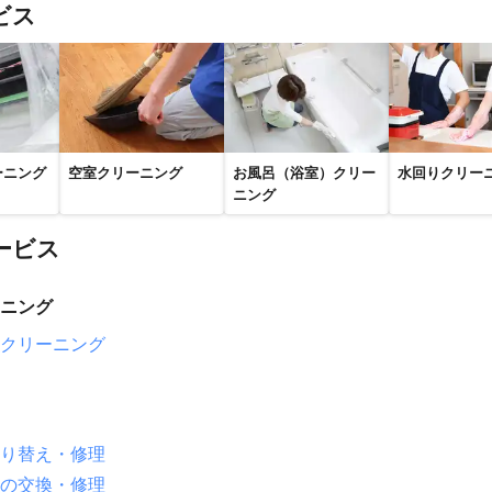
棚倉町
鮫川村
浅川町
古殿町
白河市
泉崎村
中島村
ビス
岐村
南会津町
いわき市
矢吹町
玉川村
平田村
鏡石町
川市
昭和村
小野町
広野町
只見町
会津美里町
川内村
郡山市
三島町
三春町
田村市
金山町
柳津町
富岡町
村
磐梯町
大玉村
葛尾村
双葉町
会津坂下町
二本松市
町
西会津町
北塩原村
喜多方市
南相馬市
飯舘村
福島
ーニング
空室クリーニング
お風呂（浴室）クリー
水回りクリー
町
国見町
新地町
ニング
ービス
千代市
船橋市
四街道市
鎌ケ谷市
白井市
佐倉市
千葉
市
松戸市
酒々井町
柏市
我孫子市
八街市
栄町
富里
ニング
市
芝山町
長柄町
大網白里市
袖ケ浦市
山武市
市原市
クリーニング
九里町
神崎町
多古町
横芝光町
白子町
長南町
野田市
市
香取市
一宮町
君津市
大多喜町
いすみ市
旭市
富
市
御宿町
鴨川市
銚子市
鋸南町
南房総市
館山市
り替え・修理
木村
北相木村
南牧村
佐久穂町
小海町
軽井沢町
佐久
の交換・修理