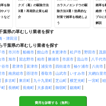
早川町
雑草を除
クズ（葛）の駆除方法
カラスノエンドウの駆
雑草を
順やメリ
3選！再発防止策も紹
除方法3選！効果的な
維持・
市
草加市
吉川市
川口市
越谷市
松伏町
蕨市
戸田市
ットなど
介
対策で雑草を根絶しよ
プロに
霞市
さいたま市
杉戸町
志木市
新座市
宮代町
富士見
う
解説
市
三芳町
上尾市
伊奈町
ふじみ野市
所沢市
桶川市
千葉県の草むしり業者を探す
市
狭山市
川島町
加須市
入間市
鴻巣市
鶴ヶ島市
坂
橋・津田沼
|
市
羽生市
東松山市
行田市
毛呂山町
鳩山町
滑川町
ら千葉県の草むしり業者を探す
町
熊谷市
ときがわ町
小川町
東秩父村
横瀬町
寄居町
子市
|
市川市
|
船橋市
|
館山市
|
木更津市
|
松戸市
|
野田市
|
茂
町
皆野町
本庄市
上里町
神川町
秩父市
小鹿野町
金市
|
旭市
|
習志野市
|
柏市
|
勝浦市
|
市原市
|
流山市
|
八千代
ケ谷市
|
君津市
|
富津市
|
浦安市
|
四街道市
|
袖ケ浦市
|
八街市
|
町
函南町
御殿場市
三島市
裾野市
伊東市
伊豆の国市
里市
|
南房総市
|
匝瑳市
|
香取市
|
山武市
|
いすみ市
|
大網白里
市
富士市
東伊豆町
伊豆市
富士宮市
河津町
西伊豆町
町
|
多古町
|
東庄町
|
九十九里町
|
芝山町
|
横芝光町
|
一宮町
|
豆町
静岡市
川根本町
焼津市
藤枝市
吉田町
島田市
崎市
森町
掛川市
袋井市
浜松市
磐田市
湖西市
子町
|
長柄町
|
長南町
|
大多喜町
|
御宿町
|
鋸南町
|
沼市
魚沼市
津南町
十日町市
小千谷市
妙高市
長岡市
費用を診断する（無料）