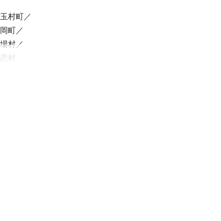
玉村町
岡町
場村
恋村
村
射水市
代田区
板橋区
西東京市
寺市
瑞穂町
摩町