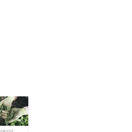
鹿村
城町
辰野町
田村
山形村
野市
曽町
高山市
坂祝町
西桂町
央市
03月22日