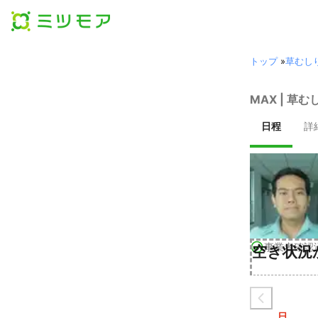
トップ
»
草むし
MAX | 草
日程
詳
事業者確認
空き状況
日