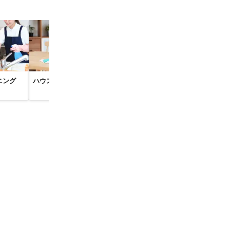
西郷村
下郷町
楢葉町
本宮市
猪苗代町
市
伊達市
ニング
ハウスクリーニング
壁紙・クロスの張り替
換気扇・レン
えリフォーム
クリーニング
市
市川市
市
流山市
木更津市
長生村
津市
市