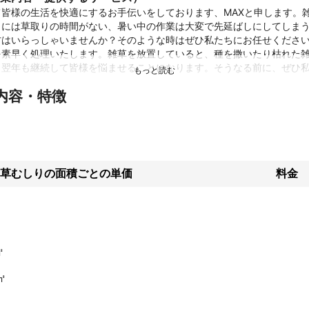
て皆様の生活を快適にするお手伝いをしております、MAXと申します。
日には草取りの時間がない、暑い中の作業は大変で先延ばしにしてしま
方はいらっしゃいませんか？そのような時はぜひ私たちにお任せくださ
を素早く処理いたします。雑草を放置していると、種を撒いたり枯れた
と翌年も継続して皆様を悩ませることになります。そうなる前に、ぜひ
内容・特徴
績
ング8年以上

ての、

草むしりの面積ごとの単価
料金
仕事や、

ど多岐にわたってお仕事を受けています。

ストがあればお気軽にご相談ください。
ント
㎡
トーに

㎡