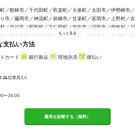
町
館林市
千代田町
邑楽町
大泉町
太田市
伊勢崎市
り市
藤岡市
神流町
前橋市
甘楽町
富岡市
上野村
吉
村
渋川市
昭和村
下仁田町
安中市
沼田市
南牧村
川
村
東吾妻町
長野原町
みなかみ町
中之条町
草津町
嬬
な支払い方法
市
朝日町
上市町
魚津市
富山市
入善町
滑川市
舟橋
トカード
銀行振込
現地決済
後払い
市
飾区
墨田区
江東区
台東区
足立区
荒川区
中央区
千
年
従業員
3
人
品川区
北区
豊島区
新宿区
大田区
渋谷区
目黒区
谷区
杉並区
練馬区
狛江市
武蔵野市
三鷹市
調布市
00〜
24
:00
清瀬市
小金井市
稲城市
府中市
小平市
東村山市
国分
市
東大和市
立川市
日野市
武蔵村山市
町田市
昭島市
費用を診断する（無料）
市
八王子市
あきる野市
青梅市
日の出町
檜原村
奥多