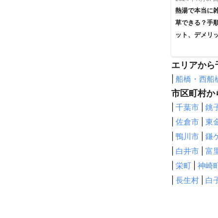
南アルプス市
熱湯で本当に
【
埼玉県
】
草できる？手
三郷市
八潮
ット、デメリ
春日部市
朝
幸手市
白岡
エリアから
川越市
北本
|
船橋・西船
吉見町
日高
市区町村か
飯能市
嵐山
|
千葉市
|
銚
美里町
長瀞
|
佐倉市
|
東
【
静岡県
】
|
鴨川市
|
鎌
熱海市
小山
|
白井市
|
富
清水町
沼津
|
栄町
|
神崎
松崎町
南伊
菊川市
御前
|
長生村
|
白
【
新潟県
】
湯沢町
南魚