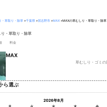
り・草取り・除草
»
千葉県
»
習志野市
»
MAX
»
MAXの草むしり・草取り・除草
むしり・草取り・除草
細
料金
MAX
草むしり・ゴミの
済
から選ぶ
2026年8月
月
火
水
木
金