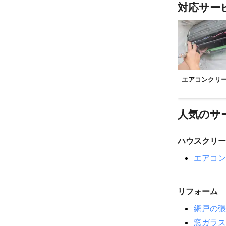
矢祭町
塙町
対応サー
石川町
檜枝
天栄村
須賀
会津若松市
大熊町
湯川
浪江町
川俣
エアコンクリ
相馬市
桑折
【
千葉県
】
人気のサ
習志野市
八
印西市
浦安
ハウスクリー
成田市
東金
茂原市
エアコン
九十
睦沢町
匝瑳
東庄町
勝浦
リフォーム
【
長野県
】
網戸の張
川上村
南相
窓ガラス