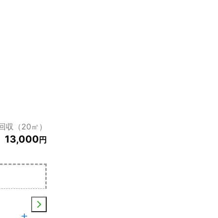
回収（20㎡）
13,000
円
土