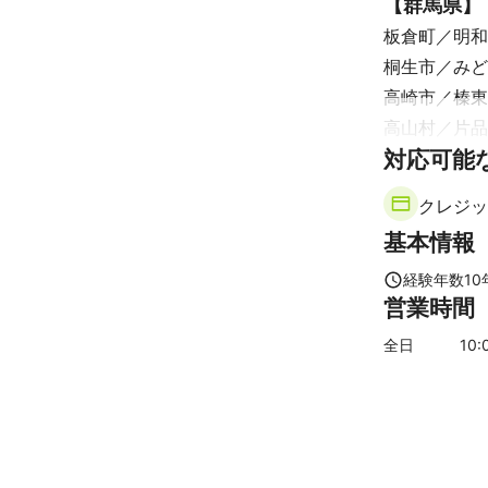
【
群馬県
】
板倉町
明和
桐生市
みど
高崎市
榛東
高山村
片品
【
対応可能
富山県
】
立山町
黒部
クレジッ
砺波市
南砺
基本情報
【
東京都
】
江戸川区
葛
経験年数
10
営業時間
文京区
港区
中野区
世田
全日
10
:
東久留米市
国立市
多摩
福生市
羽村
【
福島県
】