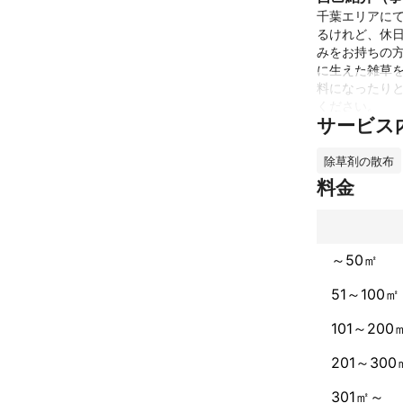
千葉エリアに
るけれど、休
みをお持ちの
に生えた雑草
料になったり
ください。
サービス
これまでの実
ハウスクリーニ
除草剤の散布
料金
その他、

最近はプロとし
カメラマンのお
イラスト制作な
～50㎡
なにかリクエ
51～100㎡
アピールポイ
101～200
一喜一憂。

親切丁寧をモッ
201～300
301㎡～