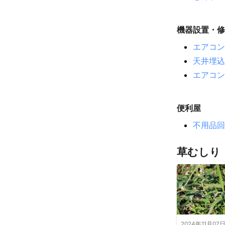
御代田町
富
下諏訪町
上
機器設置・修
箕輪町
中川
南箕輪村
松
エアコン
野沢温泉村
天井埋込
朝日村
松本
エアコン
阿南町
小川
平谷村
大町
便利屋
【
岐阜県
】
不用品回
中津川市
恵
飛騨市
御嵩
草むしり
郡上市
美濃
【
山梨県
】
上野原市
道
甲州市
富士
昭和町
甲斐
2024年11月07