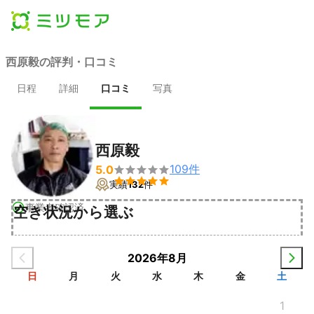
西原毅の評判・口コミ
日程
詳細
口コミ
写真
西原毅
109
件
5.0


実績
132
件
事業者確認済
空き状況から選ぶ
2026年8月
日
月
火
水
木
金
土
1