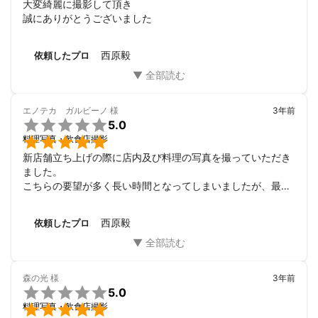
大変綺麗に撮影して頂き

誠にありがとうございました
西原毅
依頼したプロ
エノテカ ガルビーノ
様
3年前

5.0

料理写真・飲食店撮影
新店舗立ち上げの際に店内及び料理の写真を撮っていただき
ました。

こちらの要望が多く長い時間となってしまいましたが、最後
までとても親身になって対応して頂きました。

もちろん写真はとても満足のいく内容でしたので、メニュー
西原毅
依頼したプロ
変更の際にはまたお願いしたいと思っています。

有難うございました。
森の光
様
3年前

5.0

料理写真・飲食店撮影