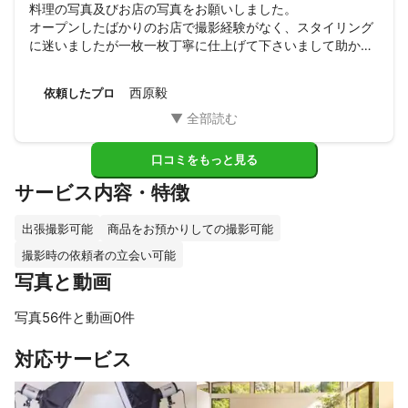
料理の写真及びお店の写真をお願いしました。

オープンしたばかりのお店で撮影経験がなく、スタイリング
に迷いましたが一枚一枚丁寧に仕上げて下さいまして助かり
ました。

長い時間本当に大変だったと思いますが、熱心で撮影してく
西原毅
依頼したプロ
ださった事心から感謝します。

写真の補正も素敵ですし、アフターフォローも素晴らしかっ
たです。

また機会が有れば是非お願いしたいです。

口コミをもっと見る
ありがとう御座います。
サービス内容・特徴
出張撮影可能
商品をお預かりしての撮影可能
撮影時の依頼者の立会い可能
写真と動画
写真56件と動画0件
すべて見る
対応サービス