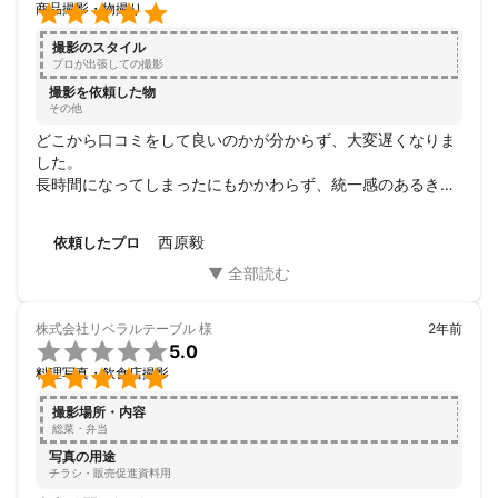

商品撮影・物撮り
アピールポイント
料理撮影に関しては、数多く手掛けております。

撮影のスタイル
ご納得のいく仕上がりをご提供させて頂けます様、日々昇進して
プロが出張しての撮影
おります。
撮影を依頼した物
その他
どこから口コミをして良いのかが分からず、大変遅くなりま
した。

長時間になってしまったにもかかわらず、統一感のあるきれ
いな写真を撮っていただき、依頼して大正解でした。

また写真を撮る機会がありましたら、お願いしたいと思いま
西原毅
依頼したプロ
す。
株式会社リベラルテーブル
様
2年前

5.0

料理写真・飲食店撮影
撮影場所・内容
総菜・弁当
写真の用途
チラシ・販売促進資料用