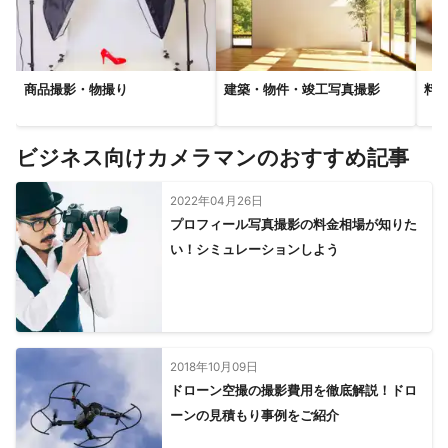
商品撮影・物撮り
建築・物件・竣工写真撮影
料
ビジネス向けカメラマンのおすすめ記事
2022年04月26日
プロフィール写真撮影の料金相場が知りた
い！シミュレーションしよう
2018年10月09日
ドローン空撮の撮影費用を徹底解説！ドロ
ーンの見積もり事例をご紹介