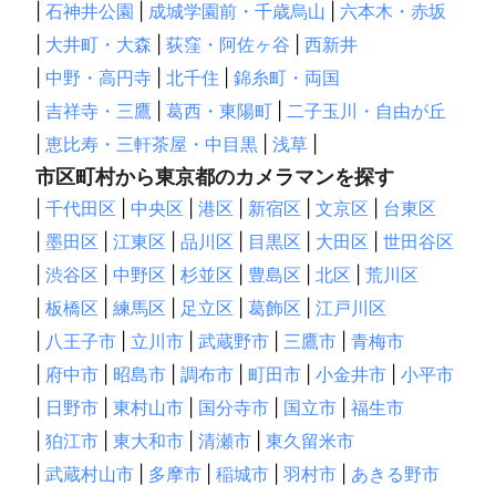
|
石神井公園
|
成城学園前・千歳烏山
|
六本木・赤坂
|
大井町・大森
|
荻窪・阿佐ヶ谷
|
西新井
|
中野・高円寺
|
北千住
|
錦糸町・両国
|
吉祥寺・三鷹
|
葛西・東陽町
|
二子玉川・自由が丘
|
恵比寿・三軒茶屋・中目黒
|
浅草
|
市区町村から東京都のカメラマンを探す
|
千代田区
|
中央区
|
港区
|
新宿区
|
文京区
|
台東区
|
墨田区
|
江東区
|
品川区
|
目黒区
|
大田区
|
世田谷区
|
渋谷区
|
中野区
|
杉並区
|
豊島区
|
北区
|
荒川区
|
板橋区
|
練馬区
|
足立区
|
葛飾区
|
江戸川区
|
八王子市
|
立川市
|
武蔵野市
|
三鷹市
|
青梅市
|
府中市
|
昭島市
|
調布市
|
町田市
|
小金井市
|
小平市
|
日野市
|
東村山市
|
国分寺市
|
国立市
|
福生市
|
狛江市
|
東大和市
|
清瀬市
|
東久留米市
|
武蔵村山市
|
多摩市
|
稲城市
|
羽村市
|
あきる野市