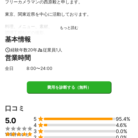
フリーカメラマンの西原毅と申します。

東京、関東近県を中心に活動しております。

料理、メニュー、素材、

調理工程などの撮影。

基本情報
飲食店等の外観、内観。

イベント時などの出張撮影。

経験年数
20
年
従業員
1
人
販売商品の物撮り等を得意としております。

営業時間
また現地での出張撮影も多数手掛けております

全日
8
:00〜
24
:00
食品メーカー、住宅メーカーの写真撮影に携わっており約20年の
実績があります。

費用を診断する（無料）
各種撮影に関しましてはPCを持ち込み仕上がりをその場でご確認
頂きながらご要望に沿う様に撮影を進めてまいります。
これまでの実績
口コミ
アイフルホーム


5
95.4%
5.0
味の素株式会社


4
4.6%
味の素ファルマ株式会社



3
0.0%
味の素メディカ株式会社


109件のレビ

2
0.0%