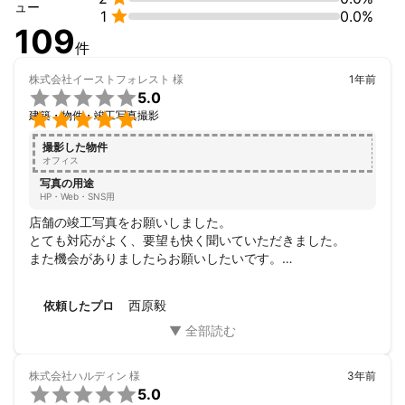
株式会社アルソア

ュー

1
0.0%
ANA

109
伊藤ハム

件
エバラ食品工業株式会社

NTT Communications

株式会社イーストフォレスト
様
1年前
株式会社オートバックス


5.0
カルフール


建築・物件・竣工写真撮影
株式会社クレハ

ケンコーマヨネーズ株式会社

撮影した物件
オフィス
株式会社神戸屋

国立劇場

写真の用途
HP・Web・SNS用
株式会社J-オイルミルズ

ジョンソン・エンド・ジョンソン

店舗の竣工写真をお願いしました。

CHAUMET Paris

とても対応がよく、要望も快く聞いていただきました。

株式会社西友

また機会がありましたらお願いしたいです。

タマホーム株式会社

ありがとうございました。
株式会社デジタルダイレクト

西原毅
依頼したプロ
株式会社東芝

日鉱金属株式会社

株式会社ベルーナ

株式会社毎日コミュニケーションズ

株式会社ハルディン
様
3年前
ヤマキ株式会社


5.0
株式会社若菜