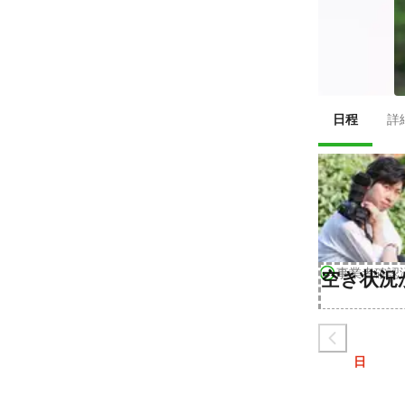
日程
詳
事業者確認
空き状況
日