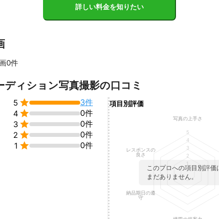
詳しい料金を知りたい
画
画0件
すべて見る
ーディション写真撮影の口コミ

3件
5
項目別評価

0件
4
写真の上手さ

0件
3
5

0件
2
4

0件
1
3
レスポンスの
良さ
2
1
このプロへの項目別評価
まだありません。
納品期日の遵
守