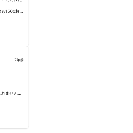
1500枚以
のが大変なく
7年前


れません。
