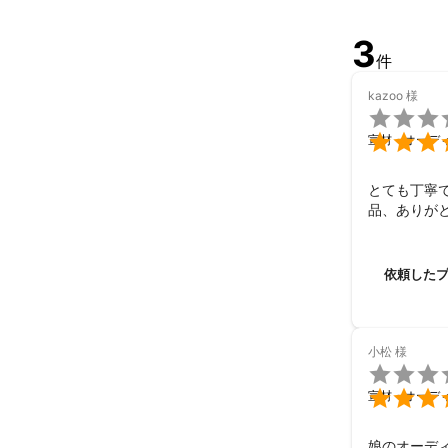
3
件
kazoo
様


宣材・オーデ
とても丁寧
品、ありが
依頼した
小松
様


宣材・オーデ
娘のオーデ