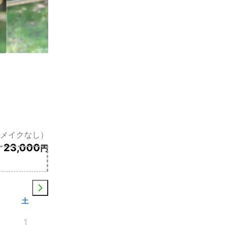
（メイクなし）
23,000
円
土
1