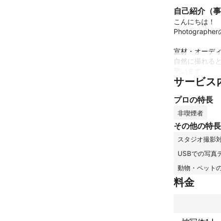
自己紹介（事
こんにちは！

Photograp
宣材・オーディ
自然に撮れる
思います。

サービス
しっかりとカウ
プロの特長
スタジオ撮影
非喫煙者
これまでの実
その他の特長
年間撮影件数最大
スタジオ撮影
過去開業以来
アピールポイ
USBでの写真
プロフィール
動物・ペット
ない場合は、全
料金