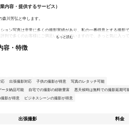
業内容・提供するサービス）
herの森川芳弘と申します。

ション写真は非常に多くの撮影実績があり、私の一番得意とする撮影で
と評判で多くのお客様にご満足いただいていますので、きっと気に入っ
内容・特徴
ンセリングしたのち会話をしつつ高速連写撮影で一瞬の表情を逃しませ
の他、ロケーション撮影でもお客様の魅力を最大限に引き出す写真を提
績
400組。

対応
出張撮影対応
子供の撮影が得意
写真のレタッチ可能
、返金・クレームなど一切無し。
ント
データ納品可能
自宅での撮影の経験豊富
悪天候時は無料での撮影延期可
撮影に関しましては自信を持って撮影させていただいておりますので万
の撮影が得意
ビジネスシーンの撮影が得意
額返金(交通費を除く)致します。
出張撮影
料金