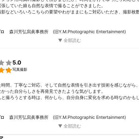
緊張していた娘も自然な表情で撮ることができました。

撮影などいろいろこちらの要望やわがままにもご対応いただき、撮影枚数も
見るだけでも時間がかかり、必要な二枚のベストショットを中から選ぶ


もいっぱい撮れて満足です。

森川芳弘寫眞事務所 (旧Y.M.Photographic Entertainment)
プロ
話ししながらの撮影も楽しく、気持ちよく撮影できました。

ございました。

5.0

ィション写真撮影
た時間、丁寧なご対応、そして自然な表情を引き出す技術を感じながら、
なかった自分らしさを再発見できたような気がします。

んと撮ろうとする時は、何かしら、自分自身に変化を求める時なのかもし
の時を、ご一緒できて本当によかったです。

ございました！
森川芳弘寫眞事務所 (旧Y.M.Photographic Entertainment)
プロ
ア