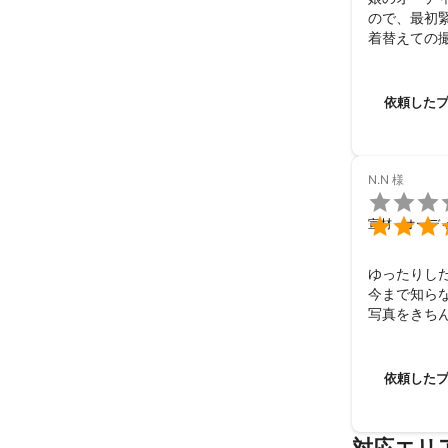
ので、最初
着替えての
上と多く、
らいでした(笑
良いショット
依頼した
いろいろお
ありがとう
N.N
様


宣材・オーデ
ゆったりし
今まで知ら
写真をきち
そんな変化
ありがとう
依頼した
対応エリ