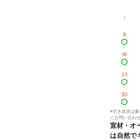
2
9
16
23
30
※空き状況は参
にお問い合わ
宣材・オ
は自然で