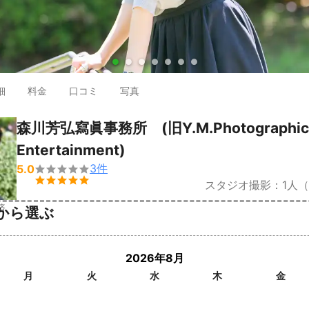
●
●
●
●
●
●
●
細
料金
口コミ
写真
森川芳弘寫眞事務所 (旧Y.M.Photographic
Entertainment)
3
件
5.0


スタジオ撮影：1人
済
から選ぶ
2026年8月
月
火
水
木
金