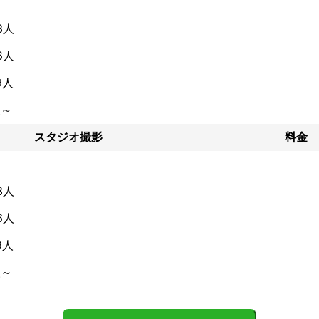
3人
6人
9人
人～
スタジオ撮影
料金
3人
6人
9人
人～