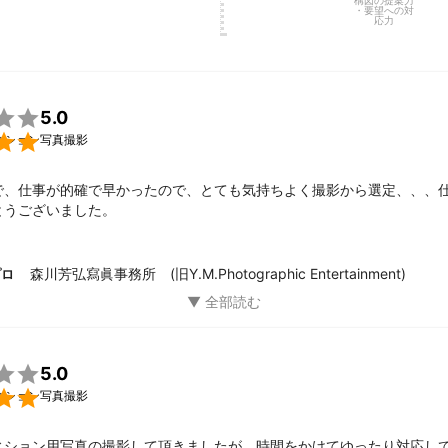
構図の提案力
・要望への対
応力

5.0

ィション写真撮影
で、仕事が的確で早かったので、とても気持ちよく撮影から選定、、、
とうございました。
森川芳弘寫眞事務所 (旧Y.M.Photographic Entertainment)
プロ

5.0

ィション写真撮影
ィション用写真の撮影して頂きましたが、時間をかけてゆったり対応し