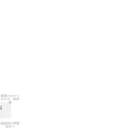
費用のわかり
やすさ・納得
感
は
撮影時の雰囲
気作り