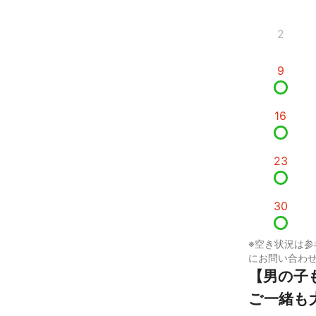
2
9
16
23
30
※空き状況は参
にお問い合わ
【男の子
ご一緒も