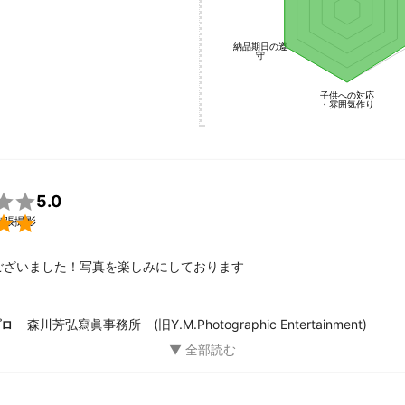
納品期日の遵
守
子供への対応
・雰囲気作り

5.0

出張撮影
ございました！写真を楽しみにしております
森川芳弘寫眞事務所 (旧Y.M.Photographic Entertainment)
プロ