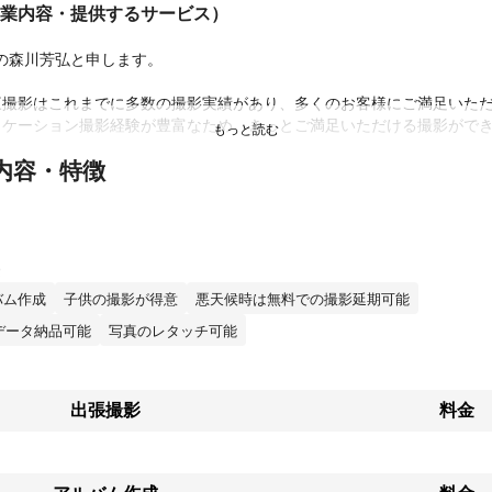
業内容・提供するサービス）


herの森川芳弘と申します。

撮影はこれまでに多数の撮影実績があり、多くのお客様にご満足いただ
ロケーション撮影経験が豊富なため、きっとご満足いただける撮影がで
内容・特徴
らかく撮る〟が私どもの売りです！

、着物を着てちゃんとポーズして撮るのが、今までのスタンダードでし
の七五三の撮影は違います。

ってるところを追っかけて撮ったり、兄弟と遊んでるところを撮ったり、
バム作成
子供の撮影が得意
悪天候時は無料での撮影延期可能
長さもこういった自然な写真を残せる大きな要因ですね♪
績
データ納品可能
写真のレタッチ可能
400組。

、返金・クレームなど一切無し。
ント
出張撮影
料金
撮影に関しましては自信を持って撮影させていただいておりますので万
額返金(交通費を除く)致します。