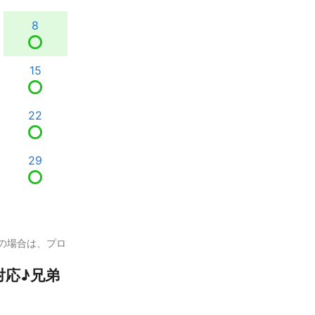
8
15
22
29
の場合は、プロ
対応♪兄弟