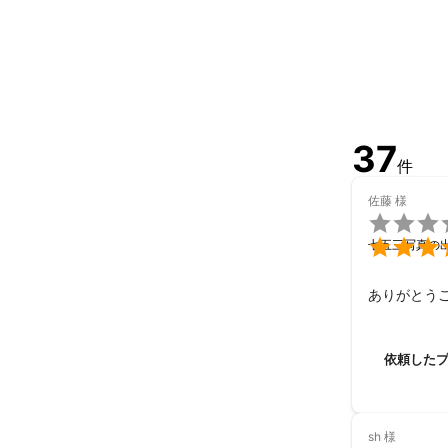
37
件
佐藤
様


七五三写真の
ありがとう
依頼した
sh
様