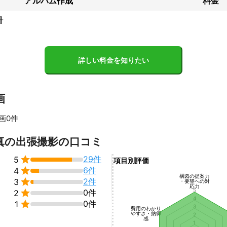
アルバム作成
料金
冊
詳しい料金を知りたい
画
画0件
すべて見る
真の出張撮影の口コミ

29件
5
項目別評価

6件
4
構図の提案力

2件
3
・要望への対
応力
5

0件
2
4

0件
1
3
費用のわかり
やすさ・納得
2
感
1