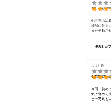


七五三写真の
七五三の写
綺麗に仕上げ
また依頼させ
ありがとう
依頼した
スズキ
様


七五三写真の
今回、初め
気で進めて
どの写真も