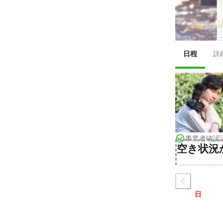
日程
詳
事業者確認
空き状況
日