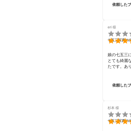
依頼した
eri
様


七五三写真の
娘の七五三に
とても綺麗
たです。あ
依頼した
杉本
様


七五三写真の