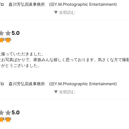
森川芳弘寫眞事務所 (旧Y.M.Photographic Entertainment)
プロ

5.0

出張撮影
撮っていただきました。

なお写真ばかりで、家族みんな嬉しく思っております。気さくな方で撮
りがとうございました。
森川芳弘寫眞事務所 (旧Y.M.Photographic Entertainment)
プロ

5.0

出張撮影