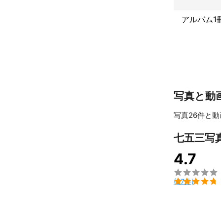
アルバム1
写真と動
写真26件と動
七五三写
4.7


(37件)