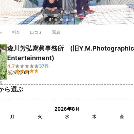
●
●
●
●
●
●
●
細
料金
口コミ
写真
森川芳弘寫眞事務所 (旧Y.M.Photographic
Entertainment)
37
件
4.7


実績
73
件
済
から選ぶ
2026年8月
月
火
水
木
金