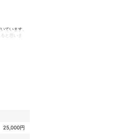
いています。

きると思いま
た。

最大60分とい
が一お気に召さ
25,000円