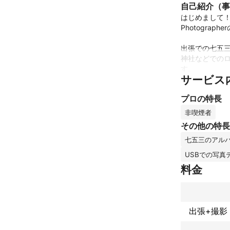
自己紹介（事
はじめまして！
Photograp
出張での七五三
神社などでの
す。

サービス
〝自然光でやわ
プロの特長
七五三と言えば
非喫煙者
しかし、私ども
その他の特長
屋外で走り回
七五三のアル
う撮影時間の
これまでの実
USBでの写真
年間撮影件数最大
料金
過去開業以来
アピールポイ
プロフィール
ない場合は、全
出張+撮影