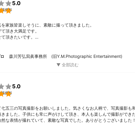

5.0

出張撮影
真を家族皆楽しそうに、素敵に撮って頂きました。

て頂き大満足です。

て頂きたいです。

ございました！！
森川芳弘寫眞事務所 (旧Y.M.Photographic Entertainment)
プロ

5.0

出張撮影
て七五三の写真撮影をお願いしました。気さくなお人柄で、写真撮影も
頂きました。子供にも常に声がけして頂き、本人も楽しんで撮影ができ
自然な表情が撮れていて、素敵な写真でした。ありがとうございました