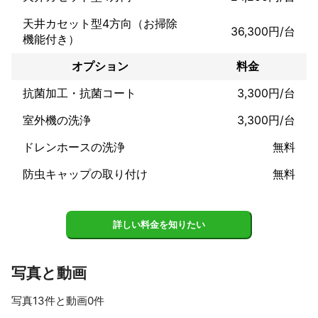
駐車スペースがご用意出来ない場合

天井カセット型4方向（お掃除
36,300円/台
当日、実費にてお負担お願い致します。

機能付き）
いつでもお気軽に当チャットにてご質問ください。

オプション
料金
よろしくお願い致します。

K's ACT 神田
抗菌加工・抗菌コート
3,300円/台
これまでの実績
10年以上洗濯機分解洗浄をやらせて

室外機の洗浄
3,300円/台
頂いております。

ドレンホースの洗浄
無料
お客様のニーズに合わせた対応を心がけ

防虫キャップの取り付け
無料
汚れ、臭い、乾燥不具合、排水詰まり、

異物除去などなど

お悩みを解決させて頂いております。

年間に500台以上の洗濯機を洗っており

詳しい料金を知りたい
色々なケースに対応させて頂きます。
アピールポイント
洗濯機王に俺はなる！

写真と動画
写真13件と動画0件
★縦型洗濯機
