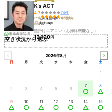
K's ACT
74
件
4.7


初回返信時間
2時間以内
実績
96
件
壁掛けエアコン（お掃除機能なし）
事業者確認済
12,100
円
空き状況から選ぶ
2026年8月
日
月
火
水
木
金
土
1
7
8
2
3
4
5
6
9
10
11
12
13
14
15