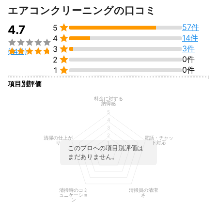
＊所要時間目安 2時間前後

すべて見る
エアコンクリーニングの口コミ
¥14,300

縦型洗濯機乾燥機能付


57件
4.7
5
¥17,600


14件
4
★ドラム式洗濯乾燥機



3件
3
＊所用時間目安 4時間前後


(74件)

0件
2
¥29,700


0件
1
型番、時期により価格変動しますのでご理解下さいませ。

項目別評価
機種、設置状況、汚れ具合により

料金に対する
納得感
作業時間は変わりますので、

5
あくまでも目安になります。

4
よろしくお願いします。
3
2
清掃の仕上が
電話・チャッ
り
ト対応
1
このプロへの項目別評価は
まだありません。
清掃時のコミ
清掃員の清潔
ュニケーショ
さ
ン