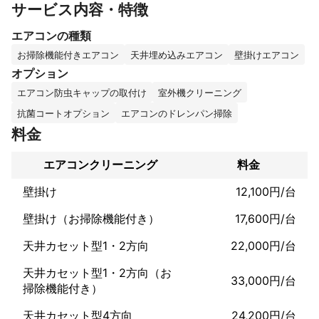
サービス内容・特徴
いて

多くのお客様にご満足いただいています。

エアコンの種類
ハウスクリーニング大手様には出来ない

知識、経験、柔軟な対応がありますので、ご期待に沿った仕事が
お掃除機能付きエアコン
天井埋め込みエアコン
壁掛けエアコン
できると思います。

オプション
エアコン防虫キャップの取付け
室外機クリーニング
メーカー名、型番をお知らせ下さい。

ご予約は埋まり次第、調整させて頂いております。

抗菌コートオプション
エアコンのドレンパン掃除
よろしくお願い致します。

料金
【基本料金(税込)】

エアコンクリーニング
料金
ノーマルエアコン

壁掛け
12,100円/台
¥11,000

エアコンロボ付

壁掛け（お掃除機能付き）
17,600円/台
¥16,500

天井埋込

天井カセット型1・2方向
22,000円/台
¥22,000〜

室外機

天井カセット型1・2方向（お
¥2,200

33,000円/台
掃除機能付き）
チタン抗菌コート 

¥2,200

天井カセット型4方向
24,200円/台