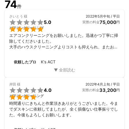
74
件
さいとう
様
2022年5月中旬 / 平日

5.0
75,000
実際の料金
円

エアコンクリーニング
エアコンクリーニングをお願いしました。迅速かつ丁寧に掃
除してくださいました。

大手のハウスクリーニングよりコストも抑えられ、またお願
いしたいです。

ありがとうございました！
K's ACT
依頼したプロ
岸田
様
2022年4月上旬 / 平日

4.0
33,200
実際の料金
円

エアコンクリーニング
時間通りにきちんと作業頂きありがとうございました。今ま
でダスキンに依頼してましたが、全く損傷ない仕事振りでし
た。今後もよろしくお願いします。