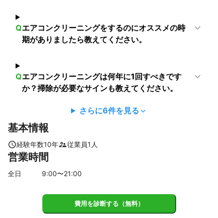
【
山梨県
】
上野原市
道志村
大月市
小菅村
都留市
Q
エアコンクリーニングをするのにオススメの時
【
埼玉県
】
期がありましたら教えてください。
和光市
新座市
戸田市
朝霞市
蕨市
川口市
志木市
草加市
八潮市
三芳町
所沢市
富士見市
Q
エアコンクリーニングは何年に1回すべきです
三郷市
ふじみ野市
さいたま市
越谷市
狭山市
か？掃除が必要なサインも教えてください。
入間市
吉川市
川越市
松伏町
上尾市
春日部市
蓮田市
伊奈町
日高市
鶴ヶ島市
桶川市
川島町
さらに
6
件を見る
白岡市
坂戸市
宮代町
杉戸町
北本市
毛呂山町
基本情報
飯能市
幸手市
鳩山町
吉見町
久喜市
越生町
経験年数
10
年
従業員
1
人
鴻巣市
東松山市
ときがわ町
滑川町
嵐山町
営業時間
加須市
行田市
小川町
横瀬町
羽生市
東秩父村
全日
9
:00〜
21
:00
熊谷市
寄居町
【
栃木県
】
野木町
費用を診断する（無料）
【
茨城県
】