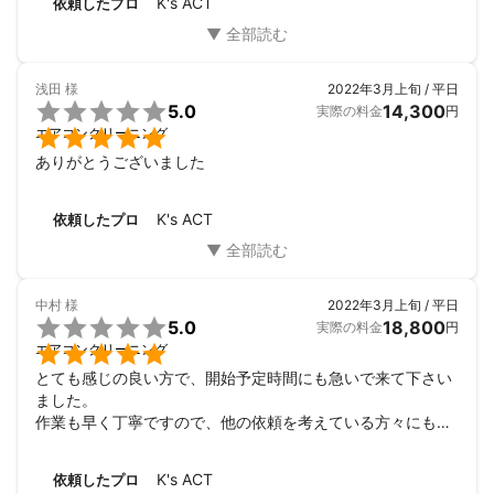
K's ACT
依頼したプロ
浅田
様
2022年3月上旬 / 平日

5.0
14,300
実際の料金
円

エアコンクリーニング
ありがとうございました
K's ACT
依頼したプロ
中村
様
2022年3月上旬 / 平日

5.0
18,800
実際の料金
円

エアコンクリーニング
とても感じの良い方で、開始予定時間にも急いで来て下さい
ました。

作業も早く丁寧ですので、他の依頼を考えている方々にも是
非こちらの業者さんを指名して頂く事をおすすめします。

他にも安い業者さんはあるとは思いますが、お値段だけでは
K's ACT
依頼したプロ
ない物が見れたかなと思います。
