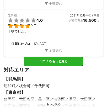
有難う御座いました。
佐宗
様
2021年12月中旬 / 平日

4.0
16,500
実際の料金
円

エアコンクリーニング
丁寧でした。
K's ACT
依頼したプロ
口コミをもっと見る
対応エリア
【
群馬県
】
明和町
板倉町
千代田町
【
東京都
】
目黒区
世田谷区
品川区
渋谷区
港区
大田区
狛江市
新宿区
中野区
杉並区
千代田区
中央区