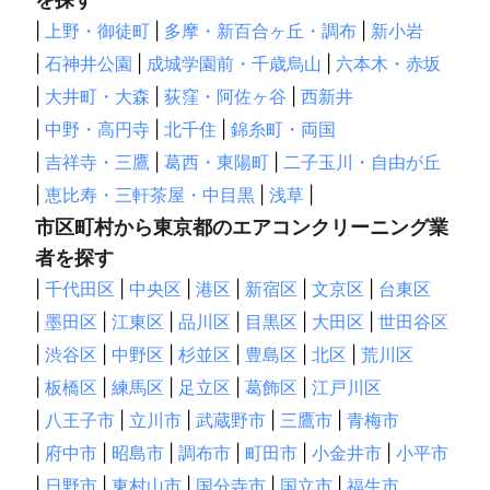
|
上野・御徒町
|
多摩・新百合ヶ丘・調布
|
新小岩
|
石神井公園
|
成城学園前・千歳烏山
|
六本木・赤坂
|
大井町・大森
|
荻窪・阿佐ヶ谷
|
西新井
|
中野・高円寺
|
北千住
|
錦糸町・両国
|
吉祥寺・三鷹
|
葛西・東陽町
|
二子玉川・自由が丘
|
恵比寿・三軒茶屋・中目黒
|
浅草
|
市区町村から東京都のエアコンクリーニング業
者を探す
|
千代田区
|
中央区
|
港区
|
新宿区
|
文京区
|
台東区
|
墨田区
|
江東区
|
品川区
|
目黒区
|
大田区
|
世田谷区
|
渋谷区
|
中野区
|
杉並区
|
豊島区
|
北区
|
荒川区
|
板橋区
|
練馬区
|
足立区
|
葛飾区
|
江戸川区
|
八王子市
|
立川市
|
武蔵野市
|
三鷹市
|
青梅市
|
府中市
|
昭島市
|
調布市
|
町田市
|
小金井市
|
小平市
|
日野市
|
東村山市
|
国分寺市
|
国立市
|
福生市