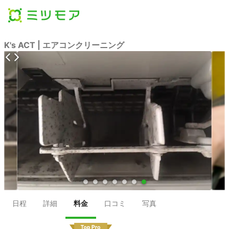
K's ACT | エアコンクリーニング
●
●
●
●
●
●
●
日程
詳細
料金
口コミ
写真