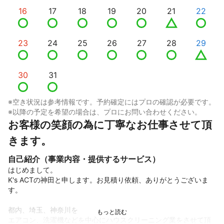
16
17
18
19
20
21
22
23
24
25
26
27
28
29
30
31
※空き状況は参考情報です。予約確定にはプロの確認が必要です。
※以降の予定を希望の場合は、プロにお問い合わせください。
お客様の笑顔の為に丁寧なお仕事させて頂
きます。
自己紹介（事業内容・提供するサービス）
はじめまして。

K's ACTの神田と申します。お見積り依頼、ありがとうございま
す。

都内、埼玉、神奈川を

エアコン、洗濯機などを中心にハウスクリーニング業をさせて頂