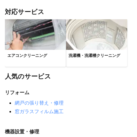
守谷市
取手市
利根町
つくばみらい市
坂東市
対応サービス
五霞町
常総市
境町
龍ケ崎市
牛久市
河内町
古河市
つくば市
八千代町
阿見町
下妻市
【
神奈川県
】
川崎市
横浜市
大和市
座間市
綾瀬市
海老名市
鎌倉市
藤沢市
愛川町
逗子市
寒川町
相模原市
エアコンクリーニング
洗濯機・洗濯槽クリーニング
厚木市
茅ヶ崎市
葉山町
横須賀市
伊勢原市
清川村
平塚市
秦野市
大磯町
三浦市
二宮町
中井町
松田町
大井町
開成町
山北町
小田原市
人気のサービス
南足柄市
リフォーム
網戸の張り替え・修理
窓ガラスフィルム施工
機器設置・修理