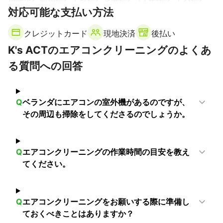
対応可能な支払い方法
調布市
江東区
三鷹市
文京区
豊島区
武蔵野市
台東区
練馬区
稲城市
荒川区
墨田区
板橋区
クレジットカード
現地決済
後払い
北区
小金井市
西東京市
府中市
江戸川区
K's ACTのエアコンクリーニングのよくあ
東久留米市
足立区
多摩市
国分寺市
小平市
る質問への回答
葛飾区
国立市
清瀬市
東村山市
日野市
町田市
立川市
東大和市
昭島市
武蔵村山市
福生市
瑞穂町
八王子市
羽村市
あきる野市
日の出町
Q
ベランダにエアコンの室外機があるのですが、
青梅市
檜原村
奥多摩町
その周辺も掃除をしてくださるのでしょうか。
【
千葉県
】
浦安市
市川市
松戸市
船橋市
習志野市
鎌ケ谷市
流山市
袖ケ浦市
木更津市
白井市
柏市
八千代市
Q
エアコンクリーニングの作業時間の目安を教え
てください。
千葉市
富津市
我孫子市
四街道市
野田市
市原市
君津市
佐倉市
印西市
長柄町
栄町
酒々井町
鋸南町
八街市
長南町
茂原市
富里市
大網白里市
Q
エアコンクリーニングをお願いする際に準備し
東金市
睦沢町
大多喜町
鴨川市
長生村
成田市
ておくべきことはありますか？
白子町
芝山町
山武市
九十九里町
一宮町