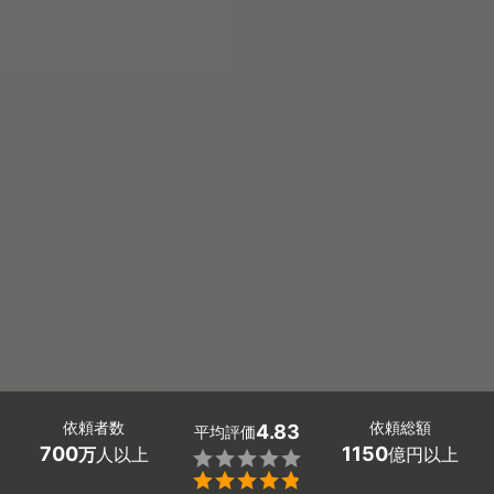
依頼者数
依頼総額
4.83
平均評価
700
1150
万
人以上
億円以上

