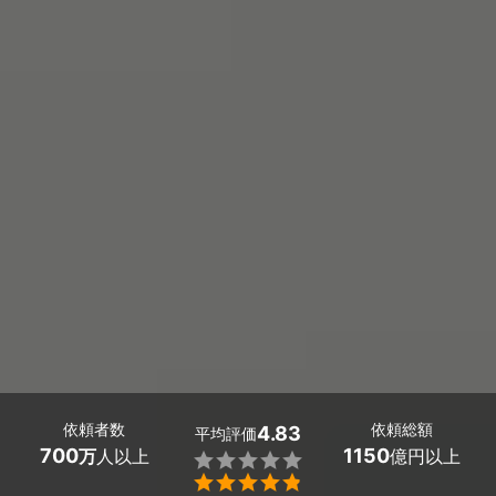
依頼者数
依頼総額
4.83
平均評価
700
1150
万
人以上
億円以上

