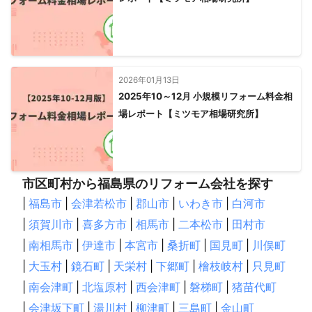
2026年01月13日
2025年10～12月 小規模リフォーム料金相
場レポート【ミツモア相場研究所】
市区町村から福島県のリフォーム会社を探す
|
福島市
|
会津若松市
|
郡山市
|
いわき市
|
白河市
|
須賀川市
|
喜多方市
|
相馬市
|
二本松市
|
田村市
|
南相馬市
|
伊達市
|
本宮市
|
桑折町
|
国見町
|
川俣町
|
大玉村
|
鏡石町
|
天栄村
|
下郷町
|
檜枝岐村
|
只見町
|
南会津町
|
北塩原村
|
西会津町
|
磐梯町
|
猪苗代町
|
会津坂下町
|
湯川村
|
柳津町
|
三島町
|
金山町