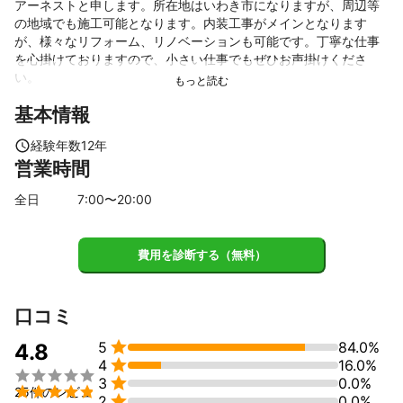
アーネストと申します。所在地はいわき市になりますが、周辺等
の地域でも施工可能となります。内装工事がメインとなります
が、様々なリフォーム、リノベーションも可能です。丁寧な仕事
を心掛けておりますので、小さい仕事でもぜひお声掛けくださ
い。
基本情報
経験年数
12
年
営業時間
全日
7
:00〜
20
:00
費用を診断する（無料）
口コミ

5
84.0%
4.8

4
16.0%


3
0.0%

25件のレビュ

2
0.0%