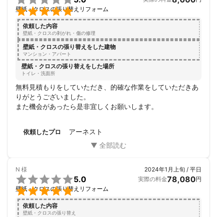

壁紙・クロスの張り替えリフォーム
依頼した内容
壁紙・クロスの剥がれ・傷の修理
壁紙・クロスの張り替えをした建物
マンション・アパート
壁紙・クロスの張り替えをした場所
トイレ・洗面所
無料見積もりをしていただき、的確な作業をしていただきあ
りがとうございました。

また機会があったら是非宜しくお願いします。
アーネスト
依頼したプロ
N
様
2024年1月上旬 / 平日

5.0
78,080
実際の料金
円

壁紙・クロスの張り替えリフォーム
依頼した内容
壁紙・クロスの張り替え