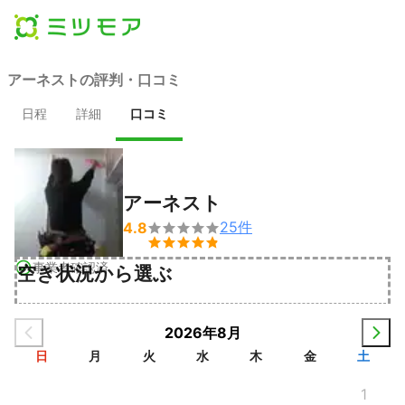
アーネストの評判・口コミ
日程
詳細
口コミ
アーネスト
25
件
4.8


事業者確認済
空き状況から選ぶ
2026年8月
日
月
火
水
木
金
土
1