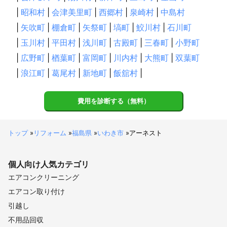
|
昭和村
|
会津美里町
|
西郷村
|
泉崎村
|
中島村
|
矢吹町
|
棚倉町
|
矢祭町
|
塙町
|
鮫川村
|
石川町
|
玉川村
|
平田村
|
浅川町
|
古殿町
|
三春町
|
小野町
|
広野町
|
楢葉町
|
富岡町
|
川内村
|
大熊町
|
双葉町
|
浪江町
|
葛尾村
|
新地町
|
飯舘村
|
費用を診断する（無料）
トップ
»
リフォーム
»
福島県
»
いわき市
»
アーネスト
個人向け
人気カテゴリ
エアコンクリーニング
エアコン取り付け
引越し
不用品回収