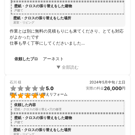
壁紙・クロスの張り替えをした建物
戸建て
壁紙・クロスの張り替えをした場所
居室・リビング
作業とは別に無料の見積もりにも来てくださり、とても対応
がよかったです

仕事も早く丁寧にしてくださいました

またお願いしたいです
アーネスト
依頼したプロ
石川
様
2024年5月中旬 / 土日

5.0
26,000
実際の料金
円

壁紙・クロスの張り替えリフォーム
依頼した内容
壁紙・クロスの張り替え+穴の修理
壁紙・クロスの張り替えをした建物
戸建て
壁紙・クロスの張り替えをした場所
居室・リビング