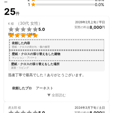
ー

1
0.0%
25
件
2026年2月上旬 / 平日
（30代 女性）
K
様
8,000
実際の料金
円

5.0

壁紙・クロスの補修
依頼した内容
壁紙・クロスの剥がれ・傷の修理
壁紙・クロスの張り替えをした建物
マンション・アパート
壁紙・クロスの張り替えをした場所
居室・リビング
迅速丁寧で最高でした！ありがとうございます。
アーネスト
依頼したプロ
虎太郎
様
2024年3月下旬 / 土日

5.0
8,000
実際の料金
円