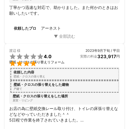
丁寧かつ迅速な対応で、助かりました。また何かのときはお
願いしたいです。
アーネスト
依頼したプロ
渡辺
様
2023年9月下旬 / 平日

4.0
323,917
実際の料金
円

壁紙・クロスの張り替えリフォーム
依頼した内容
壁紙・クロスの張り替え
壁紙・クロスの張り替えをした建物
戸建て
壁紙・クロスの張り替えをした場所
居室・リビング
お店の為に壁紙交換レール取り付け、トイレの床張り替えな
どなどやっていただきました＾＾

5日程で作業を終了されていきました。

相談しやすい方でした。また何かあればお願い致します。