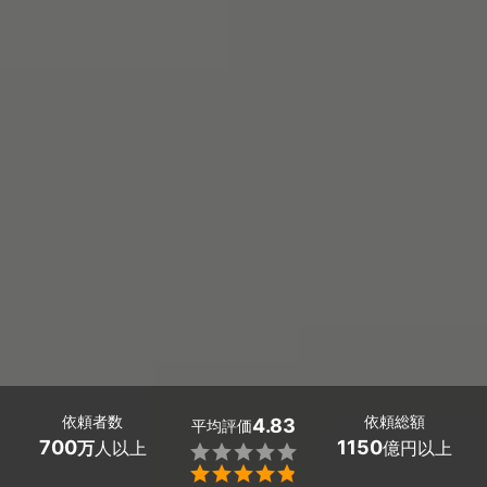
依頼者数
依頼総額
4.83
平均評価
700
1150
万
人以上
億円以上

